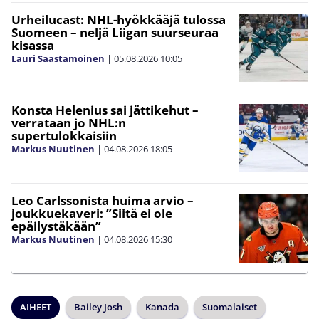
Urheilucast: NHL-hyökkääjä tulossa
Suomeen – neljä Liigan suurseuraa
kisassa
Lauri Saastamoinen
|
05.08.2026
10:05
Konsta Helenius sai jättikehut –
verrataan jo NHL:n
supertulokkaisiin
Markus Nuutinen
|
04.08.2026
18:05
Leo Carlssonista huima arvio –
joukkuekaveri: ”Siitä ei ole
epäilystäkään”
Markus Nuutinen
|
04.08.2026
15:30
AIHEET
Bailey Josh
Kanada
Suomalaiset