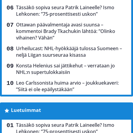
Tässäkö sopiva seura Patrik Laineelle? Ismo
Lehkonen: ”75-prosenttisesti uskon”
Ottawan päävalmentaja avasi suunsa –
kommentoi Brady Tkachukin lähtöä: ”Olinko
vihainen? Vähän”
Urheilucast: NHL-hyökkääjä tulossa Suomeen –
neljä Liigan suurseuraa kisassa
Konsta Helenius sai jättikehut – verrataan jo
NHL:n supertulokkaisiin
Leo Carlssonista huima arvio – joukkuekaveri:
”Siitä ei ole epäilystäkään”
Luetuimmat
Tässäkö sopiva seura Patrik Laineelle? Ismo
Lehkonen: ”75-prosenttisesti uskon”