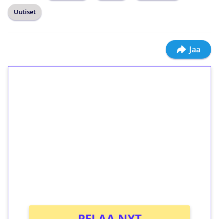
Uutiset
Jaa
1€ = 10€ arvosta
ilmaiskierroksia ilman
kierrätystä!
Talleta 1€
Saat heti 50 ilmaiskierrosta Tuohi 1000 -
peliin (arvo 0,20€ per kierros)!
Ei kierrätysvaatimusta!
PELAA NYT