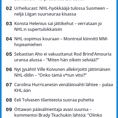
Urheilucast: NHL-hyökkääjä tulossa Suomeen –
neljä Liigan suurseuraa kisassa
Konsta Helenius sai jättikehut – verrataan jo
NHL:n supertulokkaisiin
NHL-sopimus kouraan – Montreal kiinnitti MM-
hopeamiehen
Sebastian Aho ei vakuuttanut Rod Brind’Amouria
uransa alussa – ”Miten hän oikein selviää?”
Nyt jysähti! Ville Koivunen allekirjoitti jättimäisen
NHL-diilin – ”Onko tämä v*tun vitsi?”
Carolina Hurricanesin venäläisvahti lähtee – palaa
KHL:ään
Eeli Tolvasen tilanteesta suoraa puhetta
Ottawan päävalmentaja avasi suunsa –
kommentoi Brady Tkachukin lähtöä: ”Olinko