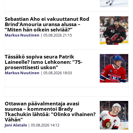
Sebastian Aho ei vakuuttanut Rod
Brind’Amouria uransa alussa –
”Miten hän oikein selviää?”
Markus Nuutinen
|
05.08.2026
21:15
Tässäkö sopiva seura Patrik
Laineelle? Ismo Lehkonen: ”75-
prosenttisesti uskon”
Markus Nuutinen
|
05.08.2026
18:03
Ottawan päävalmentaja avasi
suunsa – kommentoi Brady
Tkachukin lähtöä: ”Olinko vihainen?
Vähän”
Joni Alatalo
|
05.08.2026
14:12