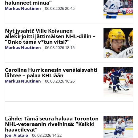
halunneet minua”
Markus Nuutinen
|
06.08.2026
20:45
Nyt jysähti! Ville Koivunen
allekirjoitti jättimäisen NHL-diilin –
”Onko tämä v*tun vitsi?”
Markus Nuutinen
|
06.08.2026
18:15
Carolina Hurricanesin venäläisvahti
lähtee – palaa KHL:ään
Markus Nuutinen
|
06.08.2026
16:26
Lähde: Tämä seura haluaa Toronton
NHL-veteraanin riveihinsä: ”Kaikki
haaveilevat”
Joni Alatalo
|
06.08.2026
14:22