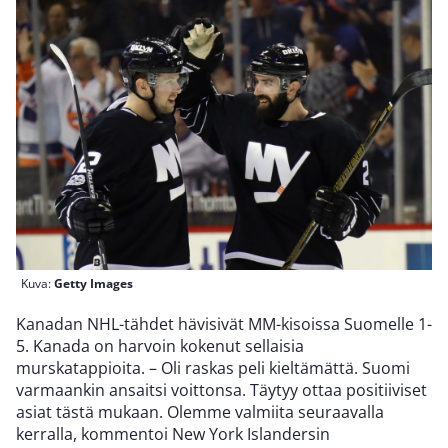
Kuva:
Getty Images
Kanadan NHL-tähdet hävisivät MM-kisoissa Suomelle 1-
5. Kanada on harvoin kokenut sellaisia
murskatappioita. – Oli raskas peli kieltämättä. Suomi
varmaankin ansaitsi voittonsa. Täytyy ottaa positiiviset
asiat tästä mukaan. Olemme valmiita seuraavalla
kerralla, kommentoi New York Islandersin