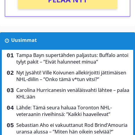
Uusimmat
Tampa Bayn supertähden paljastus: Buffalo antoi
tylyt pakit – ”Eivät halunneet minua”
Nyt jysähti! Ville Koivunen allekirjoitti jättimäisen
NHL-diilin – ”Onko tämä v*tun vitsi?”
Carolina Hurricanesin venäläisvahti lähtee – palaa
KHL:ään
Lähde: Tämä seura haluaa Toronton NHL-
veteraanin riveihinsä: ”Kaikki haaveilevat”
Sebastian Aho ei vakuuttanut Rod Brind’Amouria
uransa alussa – ”Miten hän oikein selviää?”