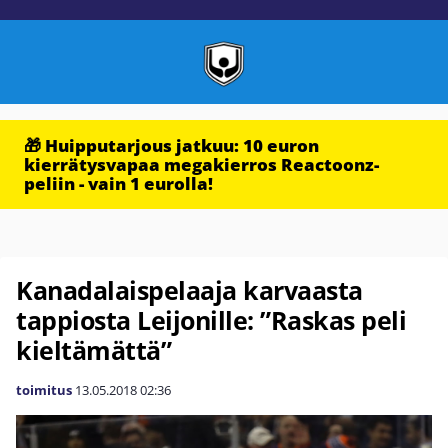
🎁 Huipputarjous jatkuu: 10 euron
kierrätysvapaa megakierros Reactoonz-
peliin - vain 1 eurolla!
Kanadalaispelaaja karvaasta
tappiosta Leijonille: ”Raskas peli
kieltämättä”
toimitus
13.05.2018
02:36