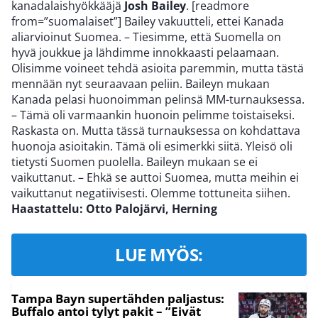
kanadalaishyökkääjä
Josh Bailey
. [readmore
from=”suomalaiset”] Bailey vakuutteli, ettei Kanada
aliarvioinut Suomea. – Tiesimme, että Suomella on
hyvä joukkue ja lähdimme innokkaasti pelaamaan.
Olisimme voineet tehdä asioita paremmin, mutta tästä
mennään nyt seuraavaan peliin. Baileyn mukaan
Kanada pelasi huonoimman pelinsä MM-turnauksessa.
– Tämä oli varmaankin huonoin pelimme toistaiseksi.
Raskasta on. Mutta tässä turnauksessa on kohdattava
huonoja asioitakin. Tämä oli esimerkki siitä. Yleisö oli
tietysti Suomen puolella. Baileyn mukaan se ei
vaikuttanut. – Ehkä se auttoi Suomea, mutta meihin ei
vaikuttanut negatiivisesti. Olemme tottuneita siihen.
Haastattelu: Otto Palojärvi, Herning
LUE MYÖS:
Tampa Bayn supertähden paljastus:
Buffalo antoi tylyt pakit – ”Eivät