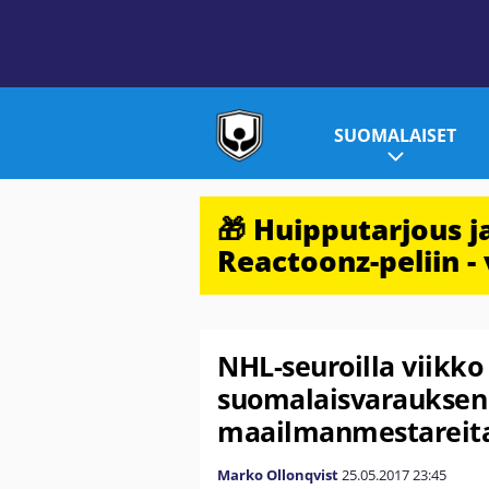
SUOMALAISET
🎁 Huipputarjous 
Reactoonz-peliin - 
NHL-seuroilla viikko
suomalaisvarauksen
maailmanmestareit
Marko Ollonqvist
25.05.2017
23:45