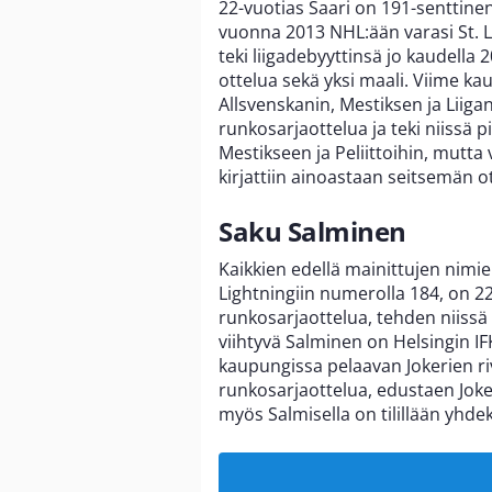
22-vuotias Saari on 191-senttinen
vuonna 2013 NHL:ään varasi St. L
teki liigadebyyttinsä jo kaudella 
ottelua sekä yksi maali. Viime ka
Allsvenskanin, Mestiksen ja Liiga
runkosarjaottelua ja teki niissä p
Mestikseen ja Peliittoihin, mutta
kirjattiin ainoastaan seitsemän o
Saku Salminen
Kaikkien edellä mainittujen nimi
Lightningiin numerolla 184, on 22
runkosarjaottelua, tehden niissä p
viihtyvä Salminen on Helsingin I
kaupungissa pelaavan Jokerien ri
runkosarjaottelua, edustaen Joker
myös Salmisella on tilillään yhde