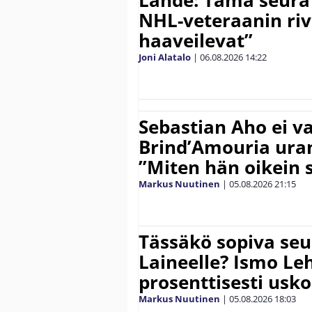
NHL-veteraanin riv
haaveilevat”
Joni Alatalo
|
06.08.2026
14:22
Sebastian Aho ei v
Brind’Amouria uran
”Miten hän oikein 
Markus Nuutinen
|
05.08.2026
21:15
Tässäkö sopiva seu
Laineelle? Ismo Le
prosenttisesti usk
Markus Nuutinen
|
05.08.2026
18:03