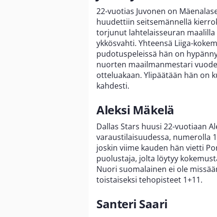
22-vuotias Juvonen on Mäenalase
huudettiin seitsemännellä kierro
torjunut lahtelaisseuran maalilla
ykkösvahti. Yhteensä Liiga-kokem
pudotuspeleissä hän on hypänny
nuorten maailmanmestari vuodelt
otteluakaan. Ylipäätään hän on
kahdesti.
Aleksi Mäkelä
Dallas Stars huusi 22-vuotiaan 
varaustilaisuudessa, numerolla 1
joskin viime kauden hän vietti 
puolustaja, jolta löytyy kokemust
Nuori suomalainen ei ole missää
toistaiseksi tehopisteet 1+11.
Santeri Saari