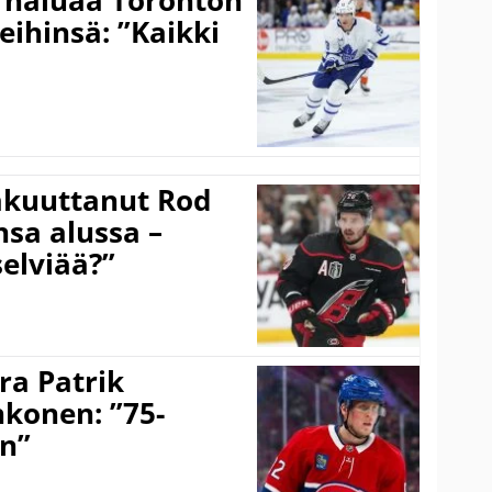
eihinsä: ”Kaikki
akuuttanut Rod
sa alussa –
selviää?”
ra Patrik
hkonen: ”75-
on”