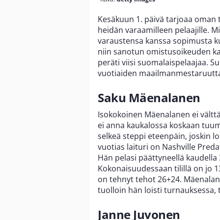
Kesäkuun 1. päivä tarjoaa oman t
heidän varaamilleen pelaajille. Mi
varaustensa kanssa sopimusta ku
niin sanotun omistusoikeuden ka
peräti viisi suomalaispelaajaa. Su
vuotiaiden maailmanmestaruutta j
Saku Mäenalanen
Isokokoinen Mäenalanen ei välttä
ei anna kaukalossa koskaan tuuma
selkeä steppi eteenpäin, joskin l
vuotias laituri on Nashville Pred
Hän pelasi päättyneellä kaudella 
Kokonaisuudessaan tilillä on jo 1
on tehnyt tehot 26+24. Mäenala
tuolloin hän loisti turnauksessa,
Janne Juvonen