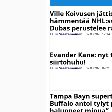
Ville Koivusen jätt
hämmentää NHL:ssä
Dubas perustelee r
Lauri Saastamoinen
|
07.08.2026
12:34
Evander Kane: nyt t
siirtohuhu!
Lauri Saastamoinen
|
07.08.2026
09:21
Tampa Bayn supert
Buffalo antoi tylyt 
halunneet minua”