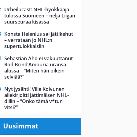
Urheilucast: NHL-hyökkääjä
tulossa Suomeen – neljä Liigan
suurseuraa kisassa
Konsta Helenius sai jättikehut
– verrataan jo NHL:n
supertulokkaisiin
Sebastian Aho ei vakuuttanut
Rod Brind’Amouria uransa
alussa – ”Miten hän oikein
selviää?”
Nyt jysähti! Ville Koivunen
allekirjoitti jättimäisen NHL-
diilin – ”Onko tämä v*tun
vitsi?”
Uusimmat