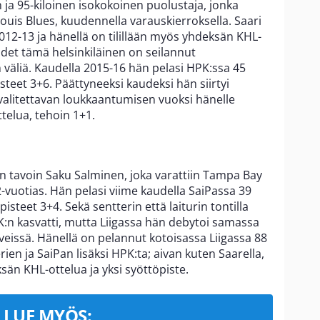
 ja 95-kiloinen isokokoinen puolustaja, jonka
ouis Blues, kuudennella varauskierroksella. Saari
2012-13 ja hänellä on tilillään myös yhdeksän KHL-
udet tämä helsinkiläinen on seilannut
n väliä. Kaudella 2015-16 hän pelasi HPK:ssa 45
isteet 3+6. Päättyneeksi kaudeksi hän siirtyi
 valitettavan loukkaantumisen vuoksi hänelle
ttelua, tehoin 1+1.
en tavoin Saku Salminen, joka varattiin Tampa Bay
-vuotias. Hän pelasi viime kaudella SaiPassa 39
isteet 3+4. Sekä sentterin että laiturin tontilla
FK:n kasvatti, mutta Liigassa hän debytoi samassa
veissä. Hänellä on pelannut kotoisassa Liigassa 88
ien ja SaiPan lisäksi HPK:ta; aivan kuten Saarella,
ksän KHL-ottelua ja yksi syöttöpiste.
LUE MYÖS: