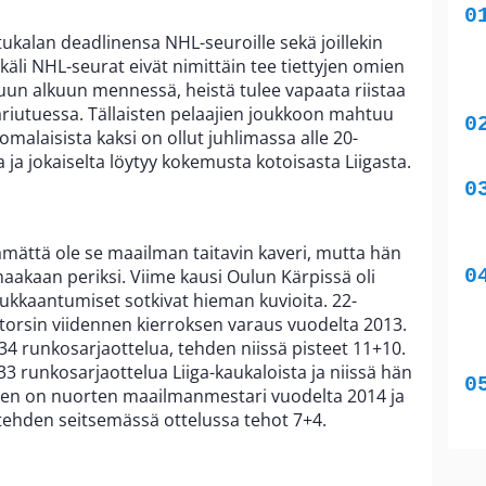
ukalan deadlinensa NHL-seuroille sekä joillekin
käli NHL-seurat eivät nimittäin tee tiettyjen omien
un alkuun mennessä, heistä tulee vapaata riistaa
riutuessa. Tällaisten pelaajien joukkoon mahtuu
omalaisista kaksi on ollut juhlimassa alle 20-
a jokaiselta löytyy kokemusta kotoisasta Liigasta.
mättä ole se maailman taitavin kaveri, mutta hän
akaan periksi. Viime kausi Oulun Kärpissä oli
oukkaantumiset sotkivat hieman kuvioita. 22-
atorsin viidennen kierroksen varaus vuodelta 2013.
34 runkosarjaottelua, tehden niissä pisteet 11+10.
33 runkosarjaottelua Liiga-kaukaloista ja niissä hän
nen on nuorten maailmanmestari vuodelta 2014 ja
 tehden seitsemässä ottelussa tehot 7+4.