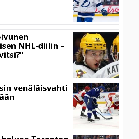
Koivunen
äisen NHL-diilin –
itsi?”
sin venäläisvahti
:ään
 haluaa Toronton