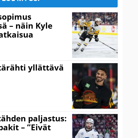
isopimus
 – näin Kyle
atkaisua
ärähti yllättävä
ähden paljastus:
pakit – ”Eivät