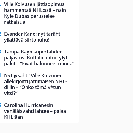
Ville Koivusen jättisopimus
hämmentää NHL:ssä – näin
Kyle Dubas perustelee
ratkaisua
Evander Kane: nyt tärähti
yllättävä siirtohuhu!
Tampa Bayn supertähden
paljastus: Buffalo antoi tylyt
pakit – ”Eivät halunneet minua”
Nyt jysähti! Ville Koivunen
allekirjoitti jättimäisen NHL-
diilin – ”Onko tämä v*tun
vitsi?”
Carolina Hurricanesin
venäläisvahti lähtee – palaa
KHL:ään