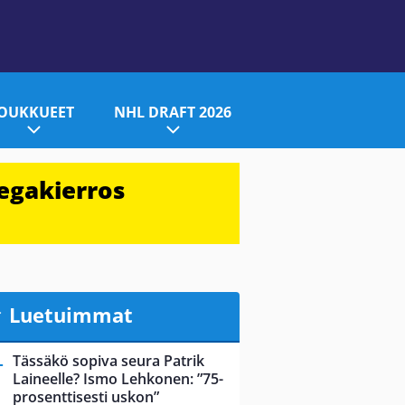
JOUKKUEET
NHL DRAFT 2026
egakierros
Luetuimmat
Tässäkö sopiva seura Patrik
Laineelle? Ismo Lehkonen: ”75-
prosenttisesti uskon”