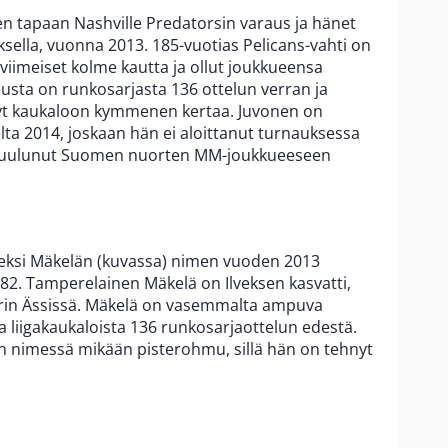
n tapaan Nashville Predatorsin varaus ja hänet
ksella, vuonna 2013. 185-vuotias Pelicans-vahti on
 viimeiset kolme kautta ja ollut joukkueensa
usta on runkosarjasta 136 ottelun verran ja
t kaukaloon kymmenen kertaa. Juvonen on
a 2014, joskaan hän ei aloittanut turnauksessa
 kuulunut Suomen nuorten MM-joukkueeseen
Aleksi Mäkelän (kuvassa) nimen vuoden 2013
82. Tamperelainen Mäkelä on Ilveksen kasvatti,
Porin Ässissä. Mäkelä on vasemmalta ampuva
a liigakaukaloista 136 runkosarjaottelun edestä.
n nimessä mikään pisterohmu, sillä hän on tehnyt