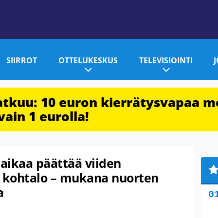
SIIRROT
OTTELUKESKUS
TELEVISIOINTI
jatkuu: 10 euron kierrätysvapaa m
vain 1 eurolla!
 aikaa päättää viiden
 kohtalo – mukana nuorten
a