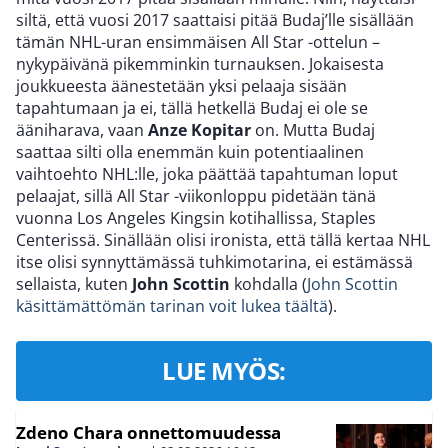
siltä, että vuosi 2017 saattaisi pitää Budaj’lle sisällään
tämän NHL-uran ensimmäisen All Star -ottelun –
nykypäivänä pikemminkin turnauksen. Jokaisesta
joukkueesta äänestetään yksi pelaaja sisään
tapahtumaan ja ei, tällä hetkellä Budaj ei ole se
ääniharava, vaan
Anze Kopitar
on. Mutta Budaj
saattaa silti olla enemmän kuin potentiaalinen
vaihtoehto NHL:lle, joka päättää tapahtuman loput
pelaajat, sillä All Star -viikonloppu pidetään tänä
vuonna Los Angeles Kingsin kotihallissa, Staples
Centerissä. Sinällään olisi ironista, että tällä kertaa NHL
itse olisi synnyttämässä tuhkimotarina, ei estämässä
sellaista, kuten
John Scottin
kohdalla (
John Scottin
käsittämättömän tarinan voit lukea täältä
).
LUE MYÖS:
Zdeno Chara onnettomuudessa