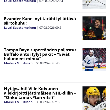
Lauri Saastamoinen
|
07.08.2026
12:34
Evander Kane: nyt tärähti yllättävä
siirtohuhu!
Lauri Saastamoinen
|
07.08.2026
09:21
Tampa Bayn supertähden paljastus:
Buffalo antoi tylyt pakit – ”Eivät
halunneet minua”
Markus Nuutinen
|
06.08.2026
20:45
Nyt jysähti! Ville Koivunen
allekirjoitti jättimäisen NHL-diilin –
”Onko tämä v*tun vitsi?”
Markus Nuutinen
|
06.08.2026
18:15