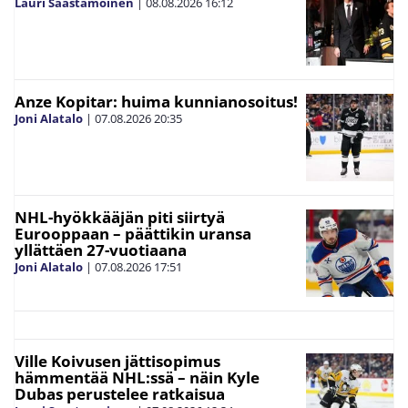
Lauri Saastamoinen
|
08.08.2026
16:12
Anze Kopitar: huima kunnianosoitus!
Joni Alatalo
|
07.08.2026
20:35
NHL-hyökkääjän piti siirtyä
Eurooppaan – päättikin uransa
yllättäen 27-vuotiaana
Joni Alatalo
|
07.08.2026
17:51
Ville Koivusen jättisopimus
hämmentää NHL:ssä – näin Kyle
Dubas perustelee ratkaisua