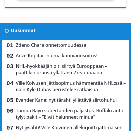
Uusimmat
Zdeno Chara onnettomuudessa
Anze Kopitar: huima kunnianosoitus!
NHL-hyökkääjän piti siirtyä Eurooppaan –
päättikin uransa yllättäen 27-vuotiaana
Ville Koivusen jättisopimus hämmentää NHL:ssä –
näin Kyle Dubas perustelee ratkaisua
Evander Kane: nyt tärähti yllättävä siirtohuhu!
Tampa Bayn supertähden paljastus: Buffalo antoi
tylyt pakit – ”Eivät halunneet minua”
Nyt jysähti! Ville Koivunen allekirjoitti jättimäisen