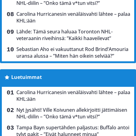
NHL-diilin – ”Onko tämä v*tun vitsi?”
Carolina Hurricanesin venäläisvahti lähtee – palaa
KHL:ään
Lähde: Tämä seura haluaa Toronton NHL-
veteraanin riveihinsä: ”Kaikki haaveilevat”
Sebastian Aho ei vakuuttanut Rod Brind’Amouria
uransa alussa – ”Miten hän oikein selviää?”
Luetuimmat
Carolina Hurricanesin venäläisvahti lähtee – palaa
KHL:ään
Nyt jysähti! Ville Koivunen allekirjoitti jättimäisen
NHL-diilin – ”Onko tämä v*tun vitsi?”
Tampa Bayn supertähden paljastus: Buffalo antoi
tylyt pakit – ”Eivät halunneet minua”