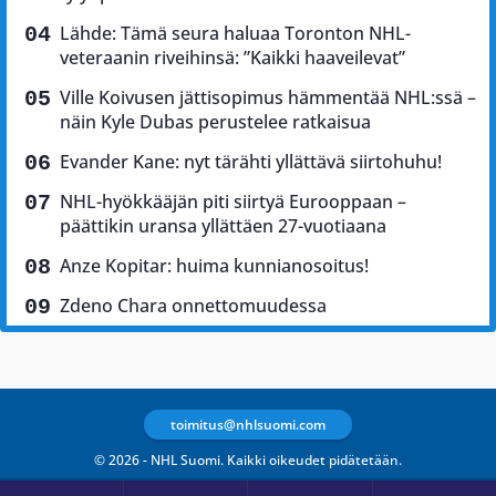
Lähde: Tämä seura haluaa Toronton NHL-
veteraanin riveihinsä: ”Kaikki haaveilevat”
Ville Koivusen jättisopimus hämmentää NHL:ssä –
näin Kyle Dubas perustelee ratkaisua
Evander Kane: nyt tärähti yllättävä siirtohuhu!
NHL-hyökkääjän piti siirtyä Eurooppaan –
päättikin uransa yllättäen 27-vuotiaana
Anze Kopitar: huima kunnianosoitus!
Zdeno Chara onnettomuudessa
toimitus@nhlsuomi.com
© 2026 - NHL Suomi. Kaikki oikeudet pidätetään.