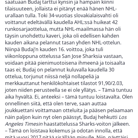
saatuaan Budaj tarttui kynsin ja hampain kiinni
tilaisuuteen, jollaista ei pitänyt enää hänen NHL-
urallaan tulla. Toki 34-vuotias slovakialaisvahti oli
voittanut edeltävällä kaudella AHL:ssä huikeat 42
runkosarjaottelua, mutta NHL-maailmassa hän oli
täysin unohdettu kaveri, joka oli edellisen kahden
kauden aikana pelannut tasan yhden NHL-ottelun.
Niinpä Budaj’n kauden 16. voittoa, joka tuli
viikonloppuna ottelussa San Jose Sharksia vastaan,
voidaan pitää pienimuotoisena ihmeenä ja toisaalta
taas ei; Budaj on pelannut kuluvalla kaudella 30
ottelua, torjunut niissä neljä nollapeliä ja
merkkauttanut henkilökohtaiset tilastot 91,90/2.03,
joten niiden perusteella se ei ole yllätys. – Tämä tuntuu
aika hyvältä. Ei, anteeksi – tämä tuntuu loistavalta. Olen
onnellinen siitä, että olen terve, saan auttaa
joukkuettani voittamaan otteluita ja pääsen pelaamaan
näin paljon kuin nyt olen päässyt, Budaj hehkutti
Los
Angeles Timesin
haastattelussa Sharks-voiton jälkeen.
– Tämä on loistava kokemus ja odotan innolla, että
mitä vuosi 2017 pitää sisällään minulle. Niin, näyttäisi