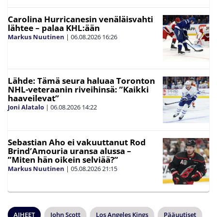
Carolina Hurricanesin venäläisvahti
lähtee – palaa KHL:ään
Markus Nuutinen
|
06.08.2026
16:26
Lähde: Tämä seura haluaa Toronton
NHL-veteraanin riveihinsä: ”Kaikki
haaveilevat”
Joni Alatalo
|
06.08.2026
14:22
Sebastian Aho ei vakuuttanut Rod
Brind’Amouria uransa alussa –
”Miten hän oikein selviää?”
Markus Nuutinen
|
05.08.2026
21:15
AIHEET
John Scott
Los Angeles Kings
Pääuutiset