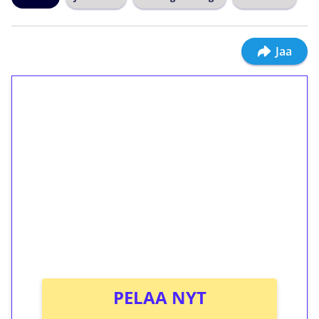
Jaa
1€ = 10€ arvosta
ilmaiskierroksia ilman
kierrätystä!
Talleta 1€
Saat heti 50 ilmaiskierrosta Tuohi 1000 -
peliin (arvo 0,20€ per kierros)!
Ei kierrätysvaatimusta!
PELAA NYT