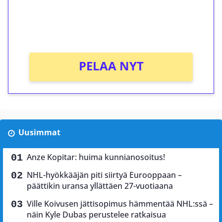
Saat heti 50 ilmaiskierrosta Tuohi 1000 -
peliin (arvo 0,20€ per kierros)!
Ei kierrätysvaatimusta!
PELAA NYT
Uusimmat
Anze Kopitar: huima kunnianosoitus!
NHL-hyökkääjän piti siirtyä Eurooppaan –
päättikin uransa yllättäen 27-vuotiaana
Ville Koivusen jättisopimus hämmentää NHL:ssä –
näin Kyle Dubas perustelee ratkaisua