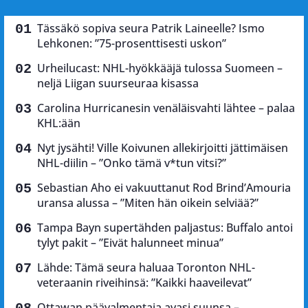
Tässäkö sopiva seura Patrik Laineelle? Ismo
Lehkonen: ”75-prosenttisesti uskon”
Urheilucast: NHL-hyökkääjä tulossa Suomeen –
neljä Liigan suurseuraa kisassa
Carolina Hurricanesin venäläisvahti lähtee – palaa
KHL:ään
Nyt jysähti! Ville Koivunen allekirjoitti jättimäisen
NHL-diilin – ”Onko tämä v*tun vitsi?”
Sebastian Aho ei vakuuttanut Rod Brind’Amouria
uransa alussa – ”Miten hän oikein selviää?”
Tampa Bayn supertähden paljastus: Buffalo antoi
tylyt pakit – ”Eivät halunneet minua”
Lähde: Tämä seura haluaa Toronton NHL-
veteraanin riveihinsä: ”Kaikki haaveilevat”
Ottawan päävalmentaja avasi suunsa –