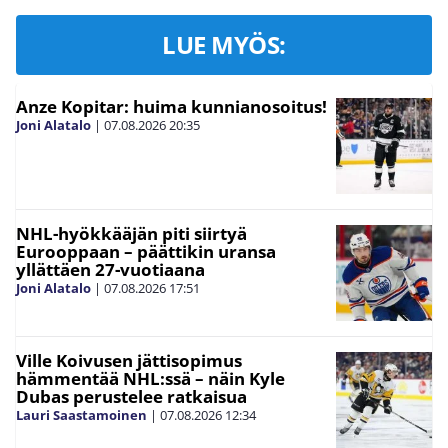
LUE MYÖS:
Anze Kopitar: huima kunnianosoitus!
Joni Alatalo
|
07.08.2026
20:35
NHL-hyökkääjän piti siirtyä
Eurooppaan – päättikin uransa
yllättäen 27-vuotiaana
Joni Alatalo
|
07.08.2026
17:51
Ville Koivusen jättisopimus
hämmentää NHL:ssä – näin Kyle
Dubas perustelee ratkaisua
Lauri Saastamoinen
|
07.08.2026
12:34