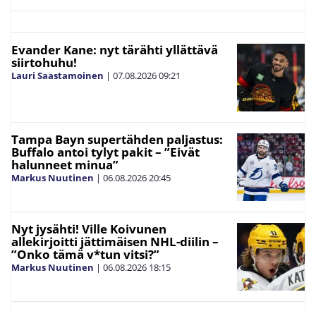
Evander Kane: nyt tärähti yllättävä
siirtohuhu!
Lauri Saastamoinen
|
07.08.2026
09:21
Tampa Bayn supertähden paljastus:
Buffalo antoi tylyt pakit – ”Eivät
halunneet minua”
Markus Nuutinen
|
06.08.2026
20:45
Nyt jysähti! Ville Koivunen
allekirjoitti jättimäisen NHL-diilin –
”Onko tämä v*tun vitsi?”
Markus Nuutinen
|
06.08.2026
18:15