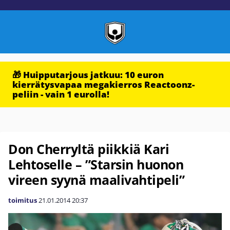
🎁 Huipputarjous jatkuu: 10 euron
kierrätysvapaa megakierros Reactoonz-
peliin - vain 1 eurolla!
Don Cherryltä piikkiä Kari
Lehtoselle – ”Starsin huonon
vireen syynä maalivahtipeli”
toimitus
21.01.2014
20:37