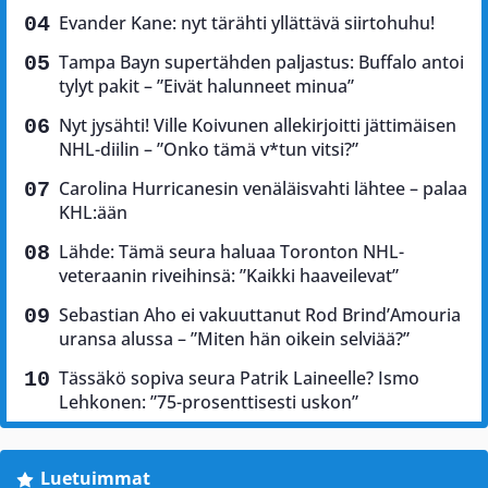
Evander Kane: nyt tärähti yllättävä siirtohuhu!
Tampa Bayn supertähden paljastus: Buffalo antoi
tylyt pakit – ”Eivät halunneet minua”
Nyt jysähti! Ville Koivunen allekirjoitti jättimäisen
NHL-diilin – ”Onko tämä v*tun vitsi?”
Carolina Hurricanesin venäläisvahti lähtee – palaa
KHL:ään
Lähde: Tämä seura haluaa Toronton NHL-
veteraanin riveihinsä: ”Kaikki haaveilevat”
Sebastian Aho ei vakuuttanut Rod Brind’Amouria
uransa alussa – ”Miten hän oikein selviää?”
Tässäkö sopiva seura Patrik Laineelle? Ismo
Lehkonen: ”75-prosenttisesti uskon”
Luetuimmat