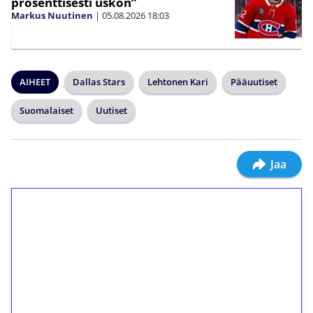
prosenttisesti uskon”
Markus Nuutinen
|
05.08.2026
18:03
AIHEET
Dallas Stars
Lehtonen Kari
Pääuutiset
Suomalaiset
Uutiset
Jaa
1€ = 10€ arvosta
ilmaiskierroksia ilman
kierrätystä!
Talleta 1€