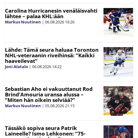
Carolina Hurricanesin venäläisvahti
lähtee – palaa KHL:ään
Markus Nuutinen
|
06.08.2026
16:26
Lähde: Tämä seura haluaa Toronton
NHL-veteraanin riveihinsä: ”Kaikki
haaveilevat”
Joni Alatalo
|
06.08.2026
14:22
Sebastian Aho ei vakuuttanut Rod
Brind’Amouria uransa alussa –
”Miten hän oikein selviää?”
Markus Nuutinen
|
05.08.2026
21:15
Tässäkö sopiva seura Patrik
Laineelle? Ismo Lehkonen: ”75-