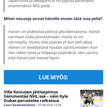
tapahtuma ja pelaajana ei voi pyytää parempaa
ensimmäistä NHL-peliä.
Miten neuvoja annat hänelle ennen tätä isoa peliä?
Hänen on pidettävä pelinsä yksinkertaisena. Häntä
varmaan tulee jännittämään, mutta se on
normaalia, mutta siitä pääsee yli kun peli alkaa.
Hänen on keskityttävä hyvään sijoittumiseen. Kun
hän tekee hyviä ja helppoja päätöksiä, olen varma,
että hänen peli menee hyvin.
LUE MYÖS:
Ville Koivusen jättisopimus
hämmentää NHL:ssä – näin Kyle
Dubas perustelee ratkaisua
Lauri Saastamoinen
|
07.08.2026
12:34