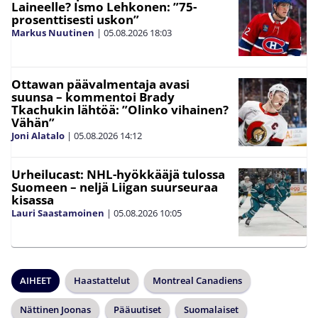
Laineelle? Ismo Lehkonen: ”75-
prosenttisesti uskon”
Markus Nuutinen
|
05.08.2026
18:03
Ottawan päävalmentaja avasi
suunsa – kommentoi Brady
Tkachukin lähtöä: ”Olinko vihainen?
Vähän”
Joni Alatalo
|
05.08.2026
14:12
Urheilucast: NHL-hyökkääjä tulossa
Suomeen – neljä Liigan suurseuraa
kisassa
Lauri Saastamoinen
|
05.08.2026
10:05
AIHEET
Haastattelut
Montreal Canadiens
Nättinen Joonas
Pääuutiset
Suomalaiset