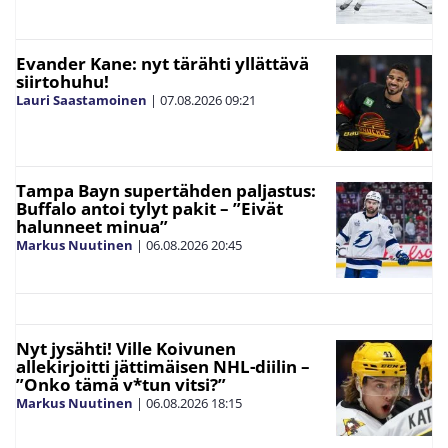
Evander Kane: nyt tärähti yllättävä
siirtohuhu!
Lauri Saastamoinen
|
07.08.2026
09:21
Tampa Bayn supertähden paljastus:
Buffalo antoi tylyt pakit – ”Eivät
halunneet minua”
Markus Nuutinen
|
06.08.2026
20:45
Nyt jysähti! Ville Koivunen
allekirjoitti jättimäisen NHL-diilin –
”Onko tämä v*tun vitsi?”
Markus Nuutinen
|
06.08.2026
18:15