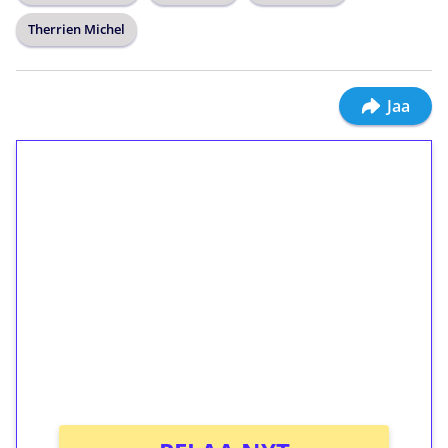
Therrien Michel
Jaa
1€ = 10€ arvosta
ilmaiskierroksia ilman
kierrätystä!
Talleta 1€
Saat heti 50 ilmaiskierrosta Tuohi 1000 -
peliin (arvo 0,20€ per kierros)!
Ei kierrätysvaatimusta!