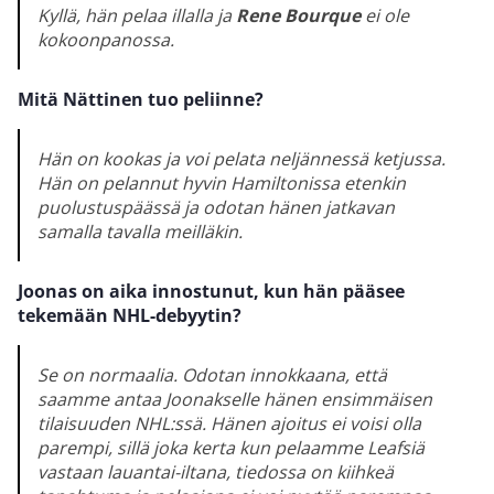
Kyllä, hän pelaa illalla ja
Rene Bourque
ei ole
kokoonpanossa.
Mitä Nättinen tuo peliinne?
Hän on kookas ja voi pelata neljännessä ketjussa.
Hän on pelannut hyvin Hamiltonissa etenkin
puolustuspäässä ja odotan hänen jatkavan
samalla tavalla meilläkin.
Joonas on aika innostunut, kun hän pääsee
tekemään NHL-debyytin?
Se on normaalia. Odotan innokkaana, että
saamme antaa Joonakselle hänen ensimmäisen
tilaisuuden NHL:ssä. Hänen ajoitus ei voisi olla
parempi, sillä joka kerta kun pelaamme Leafsiä
vastaan lauantai-iltana, tiedossa on kiihkeä