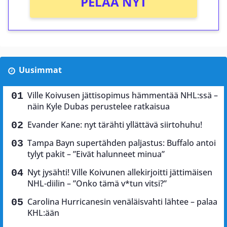
PELAA NYT
Uusimmat
Ville Koivusen jättisopimus hämmentää NHL:ssä –
näin Kyle Dubas perustelee ratkaisua
Evander Kane: nyt tärähti yllättävä siirtohuhu!
Tampa Bayn supertähden paljastus: Buffalo antoi
tylyt pakit – ”Eivät halunneet minua”
Nyt jysähti! Ville Koivunen allekirjoitti jättimäisen
NHL-diilin – ”Onko tämä v*tun vitsi?”
Carolina Hurricanesin venäläisvahti lähtee – palaa
KHL:ään