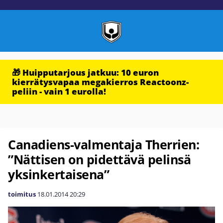
🎁 Huipputarjous jatkuu: 10 euron
kierrätysvapaa megakierros Reactoonz-
peliin - vain 1 eurolla!
Canadiens-valmentaja Therrien:
”Nättisen on pidettävä pelinsä
yksinkertaisena”
toimitus
18.01.2014
20:29