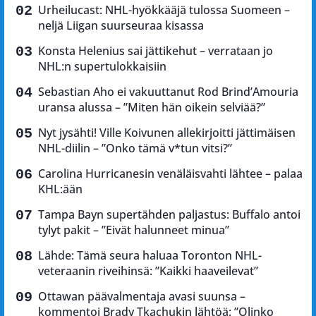
Urheilucast: NHL-hyökkääjä tulossa Suomeen –
neljä Liigan suurseuraa kisassa
Konsta Helenius sai jättikehut – verrataan jo
NHL:n supertulokkaisiin
Sebastian Aho ei vakuuttanut Rod Brind’Amouria
uransa alussa – ”Miten hän oikein selviää?”
Nyt jysähti! Ville Koivunen allekirjoitti jättimäisen
NHL-diilin – ”Onko tämä v*tun vitsi?”
Carolina Hurricanesin venäläisvahti lähtee – palaa
KHL:ään
Tampa Bayn supertähden paljastus: Buffalo antoi
tylyt pakit – ”Eivät halunneet minua”
Lähde: Tämä seura haluaa Toronton NHL-
veteraanin riveihinsä: ”Kaikki haaveilevat”
Ottawan päävalmentaja avasi suunsa –
kommentoi Brady Tkachukin lähtöä: ”Olinko