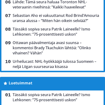
Lähde: Tämä seura haluaa Toronton NHL-
veteraanin riveihinsä: ”Kaikki haaveilevat”
Sebastian Aho ei vakuuttanut Rod Brind’Amouria
uransa alussa – ”Miten hän oikein selviää?”
Tässäkö sopiva seura Patrik Laineelle? Ismo
Lehkonen: ”75-prosenttisesti uskon”
Ottawan päävalmentaja avasi suunsa –
kommentoi Brady Tkachukin lähtöä: ”Olinko
vihainen? Vähän”
Urheilucast: NHL-hyökkääjä tulossa Suomeen –
neljä Liigan suurseuraa kisassa
Luetuimmat
Tässäkö sopiva seura Patrik Laineelle? Ismo
Lehkonen: ”75-prosenttisesti uskon”