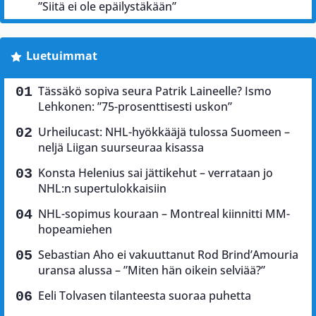
”Siitä ei ole epäilystäkään”
Luetuimmat
Tässäkö sopiva seura Patrik Laineelle? Ismo
Lehkonen: ”75-prosenttisesti uskon”
Urheilucast: NHL-hyökkääjä tulossa Suomeen –
neljä Liigan suurseuraa kisassa
Konsta Helenius sai jättikehut – verrataan jo
NHL:n supertulokkaisiin
NHL-sopimus kouraan – Montreal kiinnitti MM-
hopeamiehen
Sebastian Aho ei vakuuttanut Rod Brind’Amouria
uransa alussa – ”Miten hän oikein selviää?”
Eeli Tolvasen tilanteesta suoraa puhetta