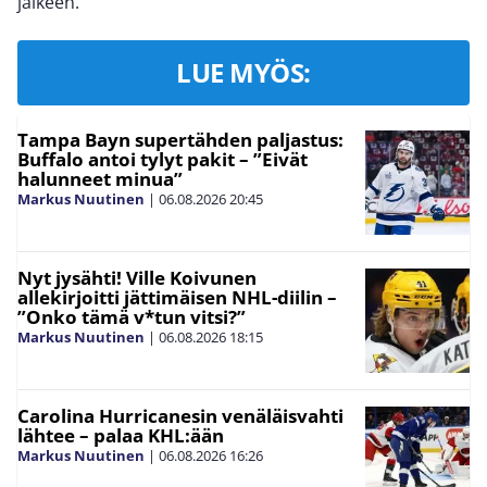
jälkeen.
LUE MYÖS:
Tampa Bayn supertähden paljastus:
Buffalo antoi tylyt pakit – ”Eivät
halunneet minua”
Markus Nuutinen
|
06.08.2026
20:45
Nyt jysähti! Ville Koivunen
allekirjoitti jättimäisen NHL-diilin –
”Onko tämä v*tun vitsi?”
Markus Nuutinen
|
06.08.2026
18:15
Carolina Hurricanesin venäläisvahti
lähtee – palaa KHL:ään
Markus Nuutinen
|
06.08.2026
16:26