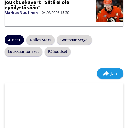
joukkuekaveri: ”Siitä ei ole
epäilystäkään”
Markus Nuutinen
|
04.08.2026
15:30
AIHEET
Dallas Stars
Gontshar Sergei
Loukkaantumiset
Pääuutiset
Jaa
1€ = 10€ arvosta
ilmaiskierroksia ilman
kierrätystä!
Talleta 1€