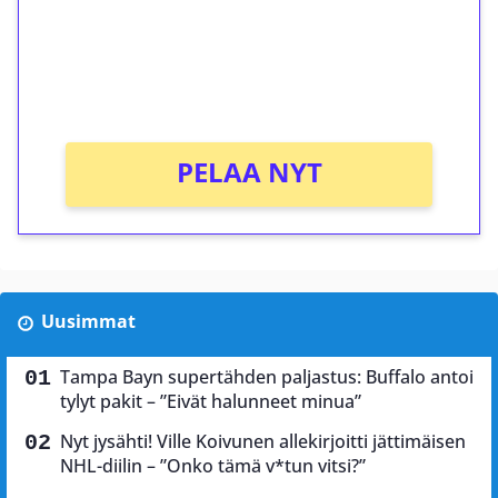
Saat heti 50 ilmaiskierrosta Tuohi 1000 -
peliin (arvo 0,20€ per kierros)!
Ei kierrätysvaatimusta!
PELAA NYT
Uusimmat
Tampa Bayn supertähden paljastus: Buffalo antoi
tylyt pakit – ”Eivät halunneet minua”
Nyt jysähti! Ville Koivunen allekirjoitti jättimäisen
NHL-diilin – ”Onko tämä v*tun vitsi?”