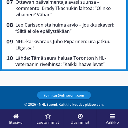
Ottawan päävalmentaja avasi suunsa –
kommentoi Brady Tkachukin lähtöä: ”Olinko
vihainen? Vähän”
Leo Carlssonista huima arvio – joukkuekaveri:
”Siitä ei ole epäilystäkään”
NHL-kärkivaraus Juho Piiparinen: ura jatkuu
Liigassa!
Lähde: Tämä seura haluaa Toronton NHL-
veteraanin riveihinsä: ”Kaikki haaveilevat”
toimitus@nhlsuomi.com
© 2026 - NHL Suomi. Kaikki oikeudet pidätetään.
Etusivu
Luetuimmat
Uusimmat
Valikko