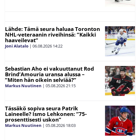
Lähde: Tämä seura haluaa Toronton
NHL-veteraanin riveihinsä: ”Kaikki
haaveilevat”
Joni Alatalo
|
06.08.2026
14:22
Sebastian Aho ei vakuuttanut Rod
Brind’Amouria uransa alussa –
”Miten hän oikein selviää?”
Markus Nuutinen
|
05.08.2026
21:15
Tässäkö sopiva seura Patrik
Laineelle? Ismo Lehkonen: ”75-
prosenttisesti uskon”
Markus Nuutinen
|
05.08.2026
18:03