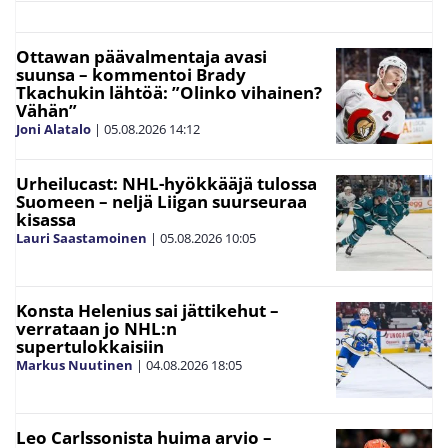
Ottawan päävalmentaja avasi
suunsa – kommentoi Brady
Tkachukin lähtöä: ”Olinko vihainen?
Vähän”
Joni Alatalo
|
05.08.2026
14:12
Urheilucast: NHL-hyökkääjä tulossa
Suomeen – neljä Liigan suurseuraa
kisassa
Lauri Saastamoinen
|
05.08.2026
10:05
Konsta Helenius sai jättikehut –
verrataan jo NHL:n
supertulokkaisiin
Markus Nuutinen
|
04.08.2026
18:05
Leo Carlssonista huima arvio –