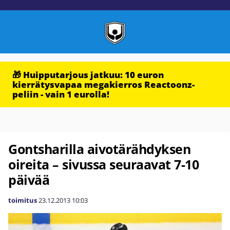
🎁 Huipputarjous jatkuu: 10 euron
kierrätysvapaa megakierros Reactoonz-
peliin - vain 1 eurolla!
Gontsharilla aivotärähdyksen
oireita – sivussa seuraavat 7-10
päivää
toimitus
23.12.2013
10:03