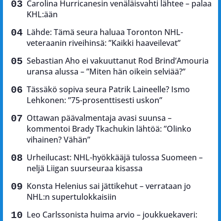
Carolina Hurricanesin venäläisvahti lähtee – palaa
KHL:ään
Lähde: Tämä seura haluaa Toronton NHL-
veteraanin riveihinsä: ”Kaikki haaveilevat”
Sebastian Aho ei vakuuttanut Rod Brind’Amouria
uransa alussa – ”Miten hän oikein selviää?”
Tässäkö sopiva seura Patrik Laineelle? Ismo
Lehkonen: ”75-prosenttisesti uskon”
Ottawan päävalmentaja avasi suunsa –
kommentoi Brady Tkachukin lähtöä: ”Olinko
vihainen? Vähän”
Urheilucast: NHL-hyökkääjä tulossa Suomeen –
neljä Liigan suurseuraa kisassa
Konsta Helenius sai jättikehut – verrataan jo
NHL:n supertulokkaisiin
Leo Carlssonista huima arvio – joukkuekaveri: