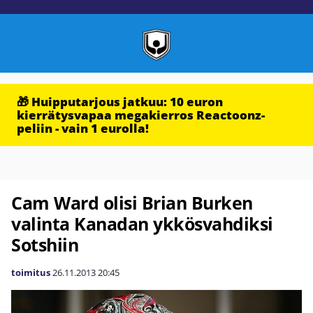
🎁 Huipputarjous jatkuu: 10 euron
kierrätysvapaa megakierros Reactoonz-
peliin - vain 1 eurolla!
Cam Ward olisi Brian Burken
valinta Kanadan ykkösvahdiksi
Sotshiin
toimitus
26.11.2013
20:45