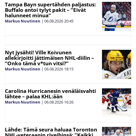
Tampa Bayn supertähden paljastus:
Buffalo antoi tylyt pakit – ”Eivät
halunneet minua”
Markus Nuutinen
|
06.08.2026
20:45
Nyt jysähti! Ville Koivunen
allekirjoitti jättimäisen NHL-diilin –
”Onko tämä v*tun vitsi?”
Markus Nuutinen
|
06.08.2026
18:15
Carolina Hurricanesin venäläisvahti
lähtee – palaa KHL:ään
Markus Nuutinen
|
06.08.2026
16:26
Lähde: Tämä seura haluaa Toronton
NHL-veteraanin riveihinsä: ”Kaikki