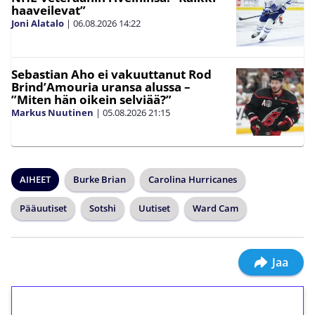
haaveilevat”
Joni Alatalo
|
06.08.2026
14:22
Sebastian Aho ei vakuuttanut Rod
Brind’Amouria uransa alussa –
”Miten hän oikein selviää?”
Markus Nuutinen
|
05.08.2026
21:15
AIHEET
Burke Brian
Carolina Hurricanes
Pääuutiset
Sotshi
Uutiset
Ward Cam
Jaa
1€ = 10€ arvosta