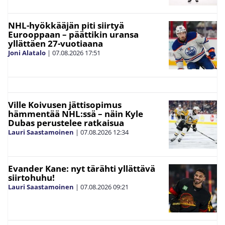
NHL-hyökkääjän piti siirtyä
Eurooppaan – päättikin uransa
yllättäen 27-vuotiaana
Joni Alatalo
|
07.08.2026
17:51
Ville Koivusen jättisopimus
hämmentää NHL:ssä – näin Kyle
Dubas perustelee ratkaisua
Lauri Saastamoinen
|
07.08.2026
12:34
Evander Kane: nyt tärähti yllättävä
siirtohuhu!
Lauri Saastamoinen
|
07.08.2026
09:21