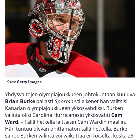
Kuva:
Getty Images
Yhdysvaltojen olympiajoukkueen johtokuntaan kuuluva
Brian Burke
paljasti
Sportsnet
:lle kenet hän valitsisi
Kanadan olympiajoukkueen ykkösvahdiksi. Burken
valinta olisi Carolina Hurricanesin ykkösvahti
Cam
Ward
. – Tällä hetkellä laittaisin Cam Wardin maaliin.
Hän tuntuu olevan ohittamaton tällä hetkellä, Burke
sanoi. Burken valinta voi vaikuttaa erikoiselta, koska 29-