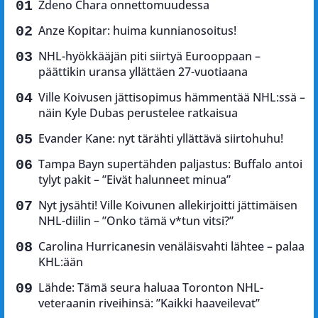
Zdeno Chara onnettomuudessa
Anze Kopitar: huima kunnianosoitus!
NHL-hyökkääjän piti siirtyä Eurooppaan –
päättikin uransa yllättäen 27-vuotiaana
Ville Koivusen jättisopimus hämmentää NHL:ssä –
näin Kyle Dubas perustelee ratkaisua
Evander Kane: nyt tärähti yllättävä siirtohuhu!
Tampa Bayn supertähden paljastus: Buffalo antoi
tylyt pakit – ”Eivät halunneet minua”
Nyt jysähti! Ville Koivunen allekirjoitti jättimäisen
NHL-diilin – ”Onko tämä v*tun vitsi?”
Carolina Hurricanesin venäläisvahti lähtee – palaa
KHL:ään
Lähde: Tämä seura haluaa Toronton NHL-
veteraanin riveihinsä: ”Kaikki haaveilevat”