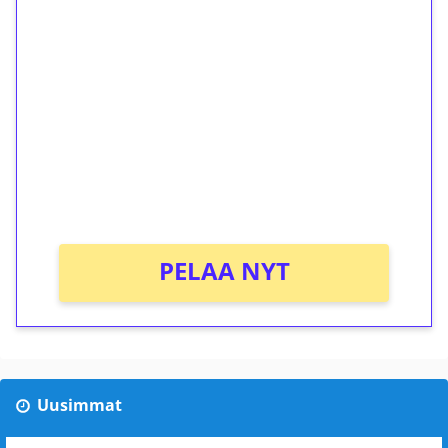
ilmaiskierroksia ilman
kierrätystä!
Talleta 1€
Saat heti 50 ilmaiskierrosta Tuohi 1000 -
peliin (arvo 0,20€ per kierros)!
Ei kierrätysvaatimusta!
PELAA NYT
Uusimmat