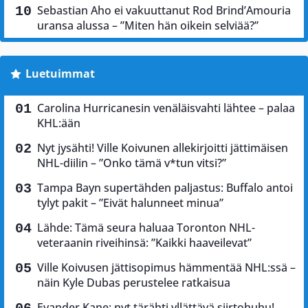
Sebastian Aho ei vakuuttanut Rod Brind’Amouria
uransa alussa – ”Miten hän oikein selviää?”
Luetuimmat
Carolina Hurricanesin venäläisvahti lähtee – palaa
KHL:ään
Nyt jysähti! Ville Koivunen allekirjoitti jättimäisen
NHL-diilin – ”Onko tämä v*tun vitsi?”
Tampa Bayn supertähden paljastus: Buffalo antoi
tylyt pakit – ”Eivät halunneet minua”
Lähde: Tämä seura haluaa Toronton NHL-
veteraanin riveihinsä: ”Kaikki haaveilevat”
Ville Koivusen jättisopimus hämmentää NHL:ssä –
näin Kyle Dubas perustelee ratkaisua
Evander Kane: nyt tärähti yllättävä siirtohuhu!