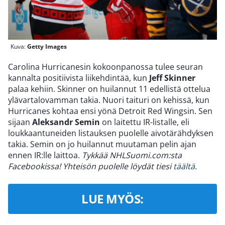
Kuva:
Getty Images
Carolina Hurricanesin kokoonpanossa tulee seuran
kannalta positiivista liikehdintää, kun
Jeff Skinner
palaa kehiin. Skinner on huilannut 11 edellistä ottelua
ylävartalovamman takia. Nuori taituri on kehissä, kun
Hurricanes kohtaa ensi yönä Detroit Red Wingsin. Sen
sijaan
Aleksandr Semin
on laitettu IR-listalle, eli
loukkaantuneiden listauksen puolelle aivotärähdyksen
takia. Semin on jo huilannut muutaman pelin ajan
ennen IR:lle laittoa.
Tykkää NHLSuomi.com:sta
Facebookissa! Yhteisön puolelle löydät tiesi
täältä
.
LUE MYÖS: