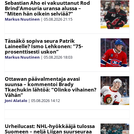
Sebastian Aho ei vakuuttanut Rod
Brind’Amouria uransa alussa –
”Miten hän oikein selviää?”
Markus Nuutinen
|
05.08.2026
21:15
Tässäkö sopiva seura Patrik
Laineelle? Ismo Lehkonen: ”75-
prosenttisesti uskon”
Markus Nuutinen
|
05.08.2026
18:03
Ottawan päävalmentaja avasi
suunsa – kommentoi Brady
Tkachukin lähtöä: ”Olinko vihainen?
Vähän”
Joni Alatalo
|
05.08.2026
14:12
Urheilucast: NHL-hyökkääjä tulossa
Suomeen – neljä Liigan suurseuraa