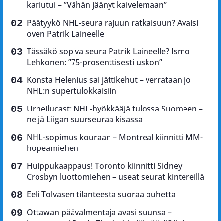
kariutui – ”Vähän jäänyt kaivelemaan”
Päätyykö NHL-seura rajuun ratkaisuun? Avaisi
oven Patrik Laineelle
Tässäkö sopiva seura Patrik Laineelle? Ismo
Lehkonen: ”75-prosenttisesti uskon”
Konsta Helenius sai jättikehut – verrataan jo
NHL:n supertulokkaisiin
Urheilucast: NHL-hyökkääjä tulossa Suomeen –
neljä Liigan suurseuraa kisassa
NHL-sopimus kouraan – Montreal kiinnitti MM-
hopeamiehen
Huippukaappaus! Toronto kiinnitti Sidney
Crosbyn luottomiehen – useat seurat kintereillä
Eeli Tolvasen tilanteesta suoraa puhetta
Ottawan päävalmentaja avasi suunsa –