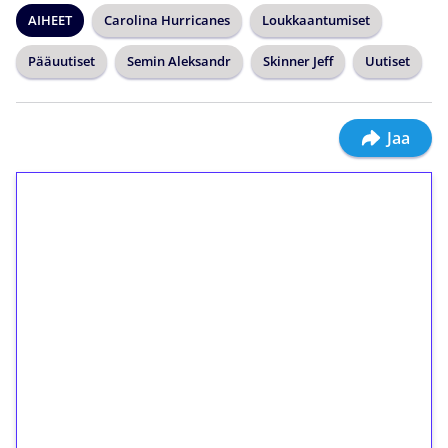
AIHEET
Carolina Hurricanes
Loukkaantumiset
Pääuutiset
Semin Aleksandr
Skinner Jeff
Uutiset
Jaa
1€ = 10€ arvosta
ilmaiskierroksia ilman
kierrätystä!
Talleta 1€
Saat heti 50 ilmaiskierrosta Tuohi 1000 -
peliin (arvo 0,20€ per kierros)!
Ei kierrätysvaatimusta!