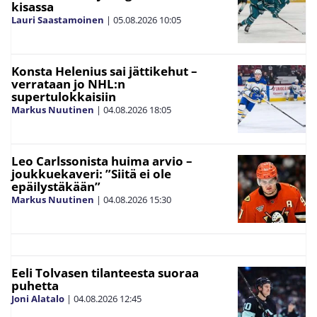
kisassa
Lauri Saastamoinen
|
05.08.2026
10:05
Konsta Helenius sai jättikehut –
verrataan jo NHL:n
supertulokkaisiin
Markus Nuutinen
|
04.08.2026
18:05
Leo Carlssonista huima arvio –
joukkuekaveri: ”Siitä ei ole
epäilystäkään”
Markus Nuutinen
|
04.08.2026
15:30
Eeli Tolvasen tilanteesta suoraa
puhetta
Joni Alatalo
|
04.08.2026
12:45