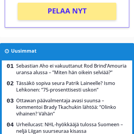
PELAA NYT
Uusimmat
Sebastian Aho ei vakuuttanut Rod Brind’Amouria
uransa alussa – ”Miten hän oikein selviää?”
Tässäkö sopiva seura Patrik Laineelle? Ismo
Lehkonen: ”75-prosenttisesti uskon”
Ottawan päävalmentaja avasi suunsa –
kommentoi Brady Tkachukin lähtöä: ”Olinko
vihainen? Vähän”
Urheilucast: NHL-hyökkääjä tulossa Suomeen –
neljä Liigan suurseuraa kisassa