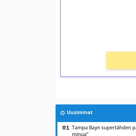
Talleta 1€
Saat heti 50 ilmaiskierr
kierros)!
Ei kierrätysvaatimusta!
Uusimmat
Tampa Bayn supertähden palj
minua”