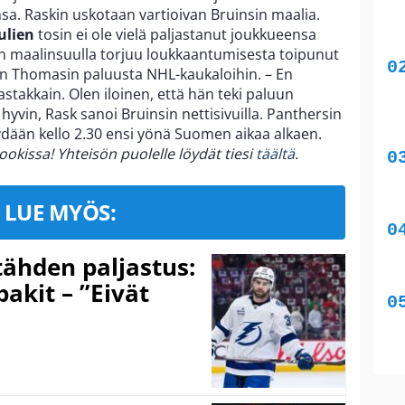
sa. Raskin uskotaan vartioivan Bruinsin maalia.
ulien
tosin ei ole vielä paljastanut joukkueensa
in maalinsuulla torjuu loukkaantumisesta toipunut
en Thomasin paluusta NHL-kaukaloihin. – En
stakkain. Olen iloinen, että hän teki paluun
yvin, Rask sanoi Bruinsin nettisivuilla. Panthersin
ydään kello 2.30 ensi yönä Suomen aikaa alkaen.
kissa! Yhteisön puolelle löydät tiesi
täältä
.
LUE MYÖS:
ähden paljastus:
pakit – ”Eivät