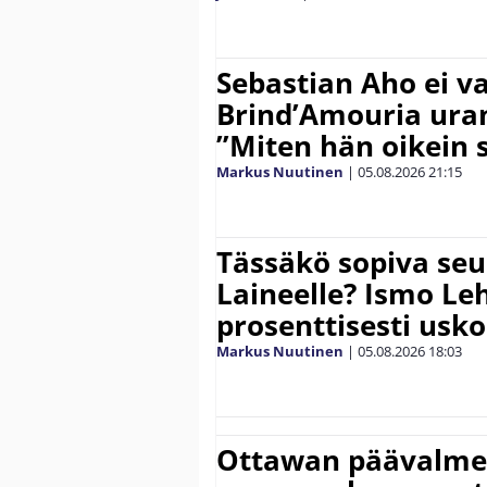
Sebastian Aho ei v
Brind’Amouria uran
”Miten hän oikein 
Markus Nuutinen
|
05.08.2026
21:15
Tässäkö sopiva seu
Laineelle? Ismo Le
prosenttisesti usk
Markus Nuutinen
|
05.08.2026
18:03
Ottawan päävalmen