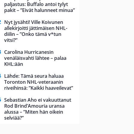
paljastus: Buffalo antoi tylyt
pakit – ”Eivät halunneet minua”
Nyt jysähti! Ville Koivunen
allekirjoitti jättimäisen NHL-
diilin – ”Onko tämä v*tun
vitsi?”
Carolina Hurricanesin
venäläisvahti lähtee – palaa
KHL:ään
Lähde: Tämä seura haluaa
Toronton NHL-veteraanin
riveihinsä: ”Kaikki haaveilevat”
Sebastian Aho ei vakuuttanut
Rod Brind’Amouria uransa
alussa – ”Miten hän oikein
selviää?”