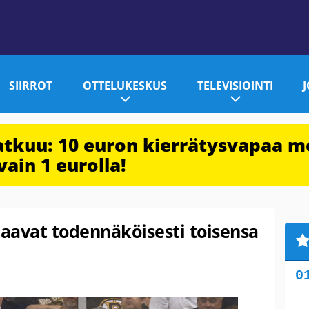
SIIRROT
OTTELUKESKUS
TELEVISIOINTI
jatkuu: 10 euron kierrätysvapaa m
vain 1 eurolla!
aavat todennäköisesti toisensa