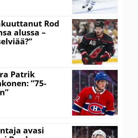
akuuttanut Rod
sa alussa –
selviää?”
ra Patrik
hkonen: ”75-
on”
taja avasi