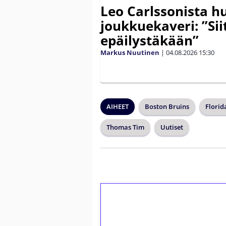
Leo Carlssonista h
joukkuekaveri: ”Siit
epäilystäkään”
Markus Nuutinen
|
04.08.2026
15:30
AIHEET
Boston Bruins
Florid
Thomas Tim
Uutiset
1€ = 10€ arvosta 
kierrätystä!