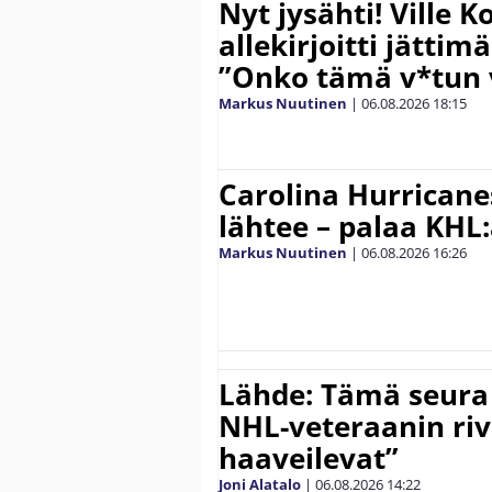
Nyt jysähti! Ville 
allekirjoitti jättim
”Onko tämä v*tun v
Markus Nuutinen
|
06.08.2026
18:15
Carolina Hurricane
lähtee – palaa KHL
Markus Nuutinen
|
06.08.2026
16:26
Lähde: Tämä seura
NHL-veteraanin riv
haaveilevat”
Joni Alatalo
|
06.08.2026
14:22