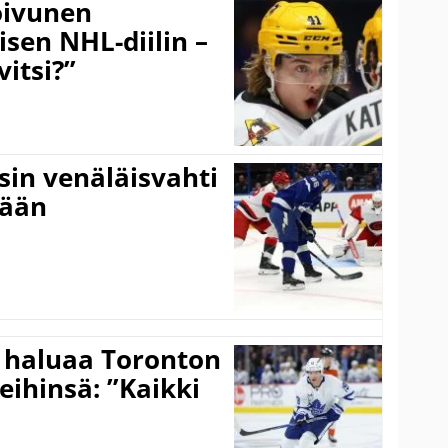
Koivunen
äisen NHL-diilin –
itsi?”
sin venäläisvahti
:ään
 haluaa Toronton
eihinsä: ”Kaikki