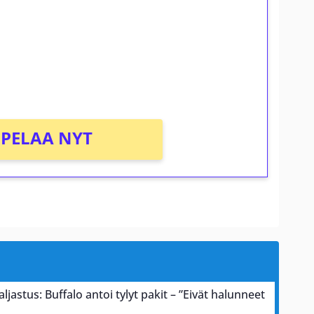
osta Tuohi 1000 -peliin (arvo 0,20€ per
PELAA NYT
astus: Buffalo antoi tylyt pakit – ”Eivät halunneet