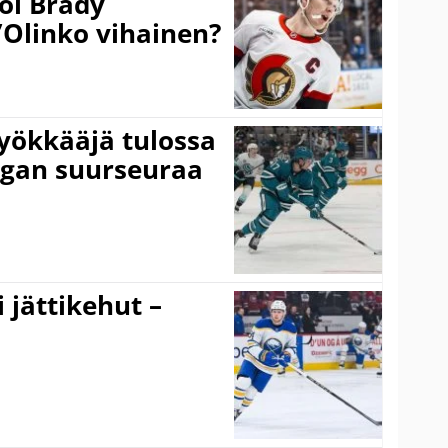
oi Brady
”Olinko vihainen?
yökkääjä tulossa
igan suurseuraa
 jättikehut –