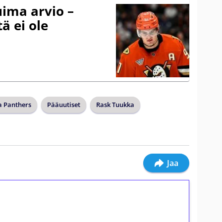
uima arvio –
ä ei ole
a Panthers
Pääuutiset
Rask Tuukka
Jaa
ilmaiskierroksia ilman