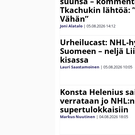
suunsa – komment
Tkachukin lähtöä: 
Vähän”
Joni Alatalo
|
05.08.2026
14:12
Urheilucast: NHL-h
Suomeen – neljä Li
kisassa
Lauri Saastamoinen
|
05.08.2026
10:05
Konsta Helenius sai
verrataan jo NHL:n
supertulokkaisiin
Markus Nuutinen
|
04.08.2026
18:05