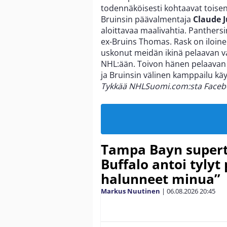
todennäköisesti kohtaavat toisen
Bruinsin päävalmentaja
Claude J
aloittavaa maalivahtia. Panthers
ex-Bruins Thomas. Rask on iloin
uskonut meidän ikinä pelaavan va
NHL:ään. Toivon hänen pelaavan h
ja Bruinsin välinen kamppailu kä
Tykkää NHLSuomi.com:sta Faceboo
Tampa Bayn supert
Buffalo antoi tylyt 
halunneet minua”
Markus Nuutinen
|
06.08.2026
20:45