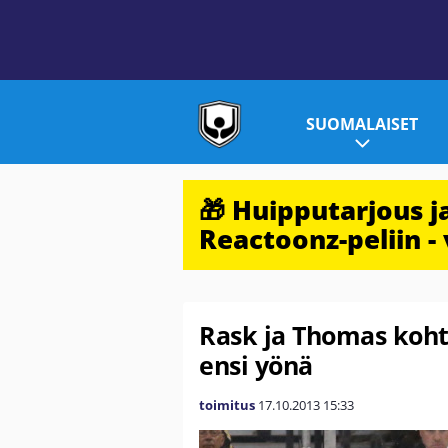
SUOMALAISET
🎁 Huipputarjous 
Reactoonz-peliin - 
Rask ja Thomas koht
ensi yönä
toimitus
17.10.2013
15:33