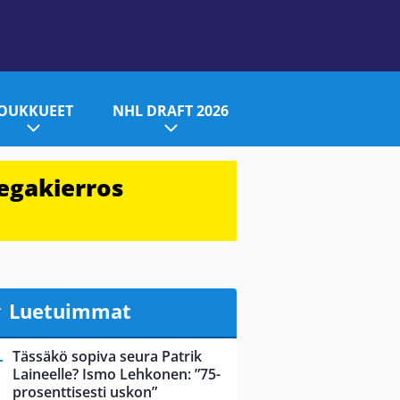
JOUKKUEET
NHL DRAFT 2026
egakierros
Luetuimmat
Tässäkö sopiva seura Patrik
Laineelle? Ismo Lehkonen: ”75-
prosenttisesti uskon”