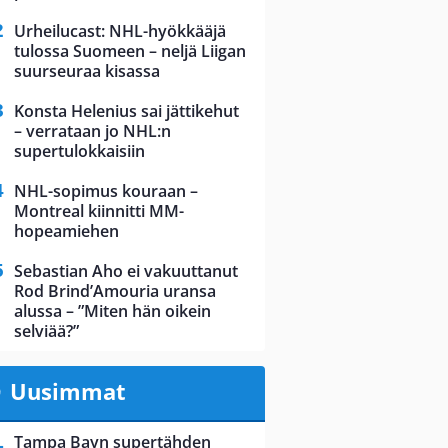
Urheilucast: NHL-hyökkääjä
tulossa Suomeen – neljä Liigan
suurseuraa kisassa
Konsta Helenius sai jättikehut
– verrataan jo NHL:n
supertulokkaisiin
NHL-sopimus kouraan –
Montreal kiinnitti MM-
hopeamiehen
Sebastian Aho ei vakuuttanut
Rod Brind’Amouria uransa
alussa – ”Miten hän oikein
selviää?”
Uusimmat
Tampa Bayn supertähden