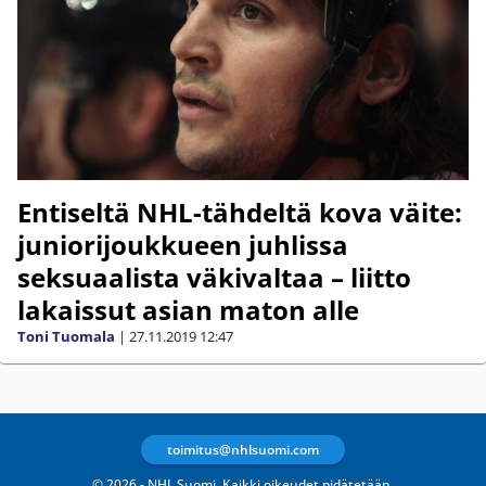
Entiseltä NHL-tähdeltä kova väite:
juniorijoukkueen juhlissa
seksuaalista väkivaltaa – liitto
lakaissut asian maton alle
Toni Tuomala
|
27.11.2019
12:47
toimitus@nhlsuomi.com
© 2026 - NHL Suomi. Kaikki oikeudet pidätetään.