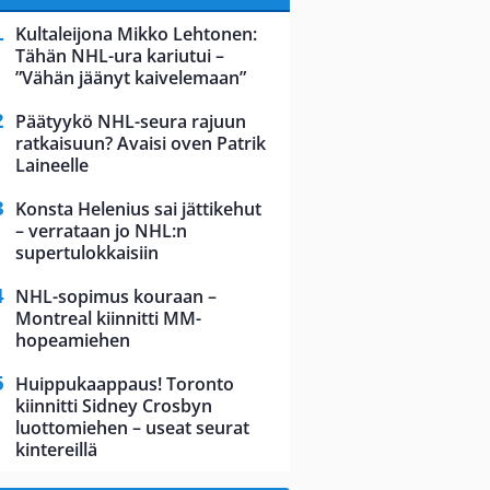
Kultaleijona Mikko Lehtonen:
Tähän NHL-ura kariutui –
”Vähän jäänyt kaivelemaan”
Päätyykö NHL-seura rajuun
ratkaisuun? Avaisi oven Patrik
Laineelle
Konsta Helenius sai jättikehut
– verrataan jo NHL:n
supertulokkaisiin
NHL-sopimus kouraan –
Montreal kiinnitti MM-
hopeamiehen
Huippukaappaus! Toronto
kiinnitti Sidney Crosbyn
luottomiehen – useat seurat
kintereillä