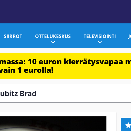
SIIRROT
OTTELUKESKUS
TELEVISIOINTI
imassa: 10 euron kierrätysvapaa 
vain 1 eurolla!
aubitz Brad