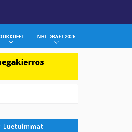
JOUKKUEET
NHL DRAFT 2026
megakierros
Luetuimmat