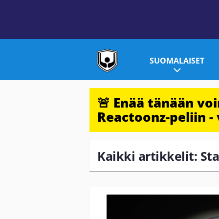
SUOMALAISET
🚨 Enää tänään vo
Reactoonz-peliin - 
Kaikki artikkelit: St