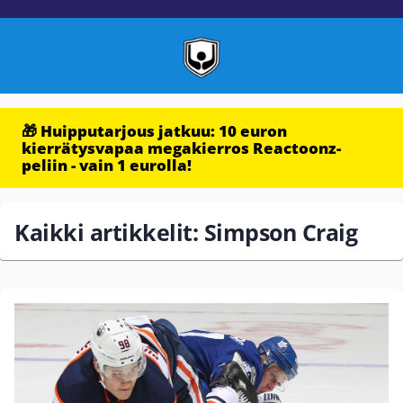
🎁 Huipputarjous jatkuu: 10 euron
kierrätysvapaa megakierros Reactoonz-
peliin - vain 1 eurolla!
Kaikki artikkelit: Simpson Craig