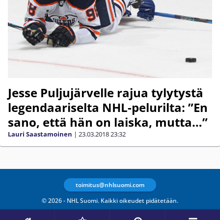
Jesse Puljujärvelle rajua tylytystä
legendaariselta NHL-pelurilta: ”En
sano, että hän on laiska, mutta…”
Lauri Saastamoinen
|
23.03.2018
23:32
toimitus@nhlsuomi.com
© 2026 - NHL Suomi. Kaikki oikeudet pidätetään.