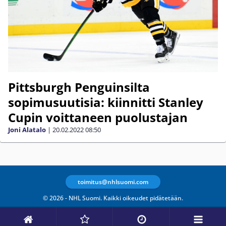
Pittsburgh Penguinsilta
sopimusuutisia: kiinnitti Stanley
Cupin voittaneen puolustajan
Joni Alatalo
|
20.02.2022
08:50
toimitus@nhlsuomi.com
© 2026 - NHL Suomi. Kaikki oikeudet pidätetään.