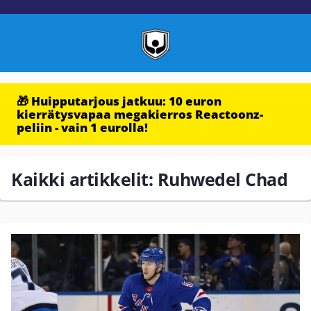
🎁 Huipputarjous jatkuu: 10 euron
kierrätysvapaa megakierros Reactoonz-
peliin - vain 1 eurolla!
Kaikki artikkelit: Ruhwedel Chad