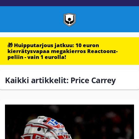
🎁 Huipputarjous jatkuu: 10 euron
kierrätysvapaa megakierros Reactoonz-
peliin - vain 1 eurolla!
Kaikki artikkelit: Price Carrey