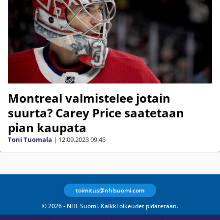
Montreal valmistelee jotain
suurta? Carey Price saatetaan
pian kaupata
Toni Tuomala
|
12.09.2023
09:45
toimitus@nhlsuomi.com
© 2026 - NHL Suomi. Kaikki oikeudet pidätetään.