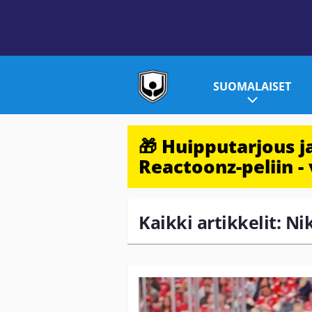
SUOMALAISET
🎁 Huipputarjous 
Reactoonz-peliin - 
Kaikki artikkelit: N