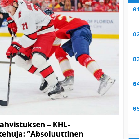
vahvistuksen – KHL-
kehuja: ”Absoluuttinen