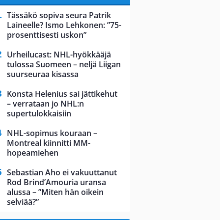
Tässäkö sopiva seura Patrik
Laineelle? Ismo Lehkonen: ”75-
prosenttisesti uskon”
Urheilucast: NHL-hyökkääjä
tulossa Suomeen – neljä Liigan
suurseuraa kisassa
Konsta Helenius sai jättikehut
– verrataan jo NHL:n
supertulokkaisiin
NHL-sopimus kouraan –
Montreal kiinnitti MM-
hopeamiehen
Sebastian Aho ei vakuuttanut
Rod Brind’Amouria uransa
alussa – ”Miten hän oikein
selviää?”