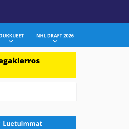
JOUKKUEET
NHL DRAFT 2026
egakierros
Luetuimmat