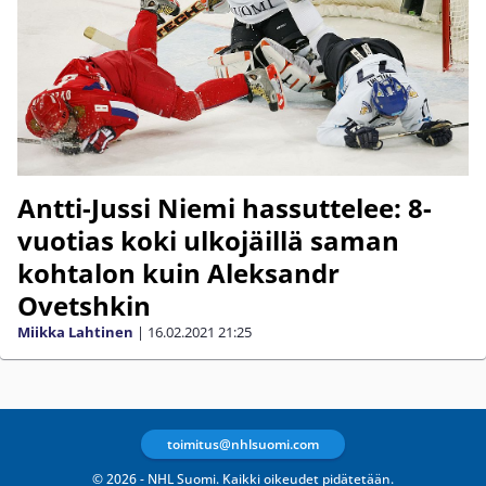
Antti-Jussi Niemi hassuttelee: 8-
vuotias koki ulkojäillä saman
kohtalon kuin Aleksandr
Ovetshkin
Miikka Lahtinen
|
16.02.2021
21:25
toimitus@nhlsuomi.com
© 2026 - NHL Suomi. Kaikki oikeudet pidätetään.