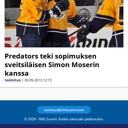
Predators teki sopimuksen
sveitsiläisen Simon Moserin
kanssa
toimitus
|
30.09.2013
12:15
toimitus@nhlsuomi.com
© 2026 - NHL Suomi. Kaikki oikeudet pidätetään.