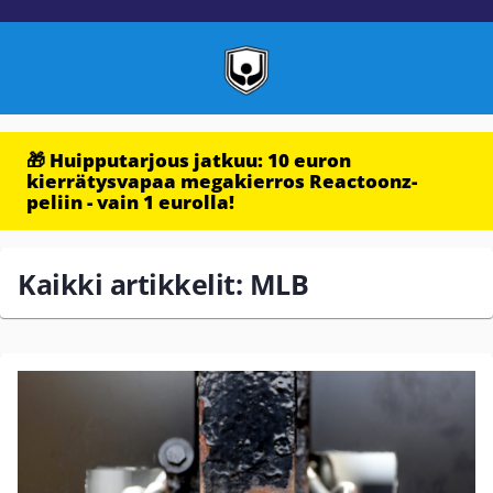
🎁 Huipputarjous jatkuu: 10 euron
kierrätysvapaa megakierros Reactoonz-
peliin - vain 1 eurolla!
Kaikki artikkelit: MLB