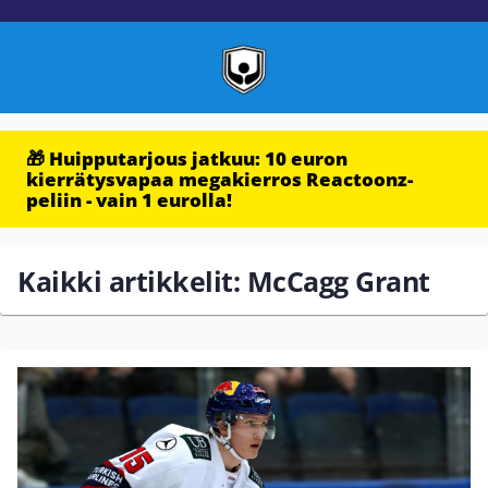
🎁 Huipputarjous jatkuu: 10 euron
kierrätysvapaa megakierros Reactoonz-
peliin - vain 1 eurolla!
Kaikki artikkelit: McCagg Grant