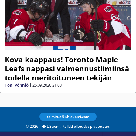
Kova kaappaus! Toronto Maple
Leafs nappasi valmennustiimiinsä
todella meritoituneen tekijän
Toni Pönniö
|
25.09.2020
21:08
toimitus@nhlsuomi.com
© 2026 - NHL Suomi. Kaikki oikeudet pidätetään.