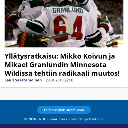
Yllätysratkaisu: Mikko Koivun ja
Mikael Granlundin Minnesota
Wildissa tehtiin radikaali muutos!
Lauri Saastamoinen
|
23.04.2018
22:50
toimitus@nhlsuomi.com
© 2026 - NHL Suomi. Kaikki oikeudet pidätetään.