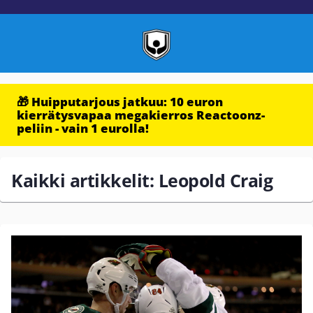
🎁 Huipputarjous jatkuu: 10 euron
kierrätysvapaa megakierros Reactoonz-
peliin - vain 1 eurolla!
Kaikki artikkelit: Leopold Craig