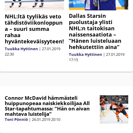
Dallas Starsin
NHL:ltä tyylikäs veto
puolustaja ylisti
tähdistöviikonloppun
NHL:n taitokisan
a – suuri summa
naissensaatiota –
rahaa
”Hänen luisteluaan
hyväntekeväisyyteen!
hehkutettiin aina”
Tuukka Hyttinen
|
27.01.2019
22:30
Tuukka Hyttinen
|
27.01.2019
17:15
Connor McDavid hämmästeli
huippunopeaa naiskiekkoilijaa All
Star-tapahtumassa: ”Hän on aivan
mahtava luistelija”
Toni Pönniö
|
26.01.2019
20:10