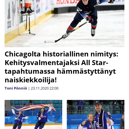
Chicagolta historiallinen nimitys:
Kehitysvalmentajaksi All Star-
tapahtumassa hämmästyttänyt
naiskiekkoilija!
Toni Pönniö
|
23.11.2020
22:00