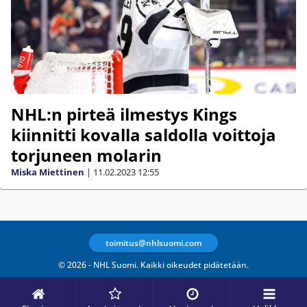
NHL:n pirteä ilmestys Kings
kiinnitti kovalla saldolla voittoja
torjuneen molarin
Miska Miettinen
|
11.02.2023
12:55
toimitus@nhlsuomi.com
© 2026 - NHL Suomi. Kaikki oikeudet pidätetään.