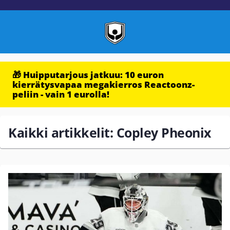
🎁 Huipputarjous jatkuu: 10 euron
kierrätysvapaa megakierros Reactoonz-
peliin - vain 1 eurolla!
Kaikki artikkelit: Copley Pheonix