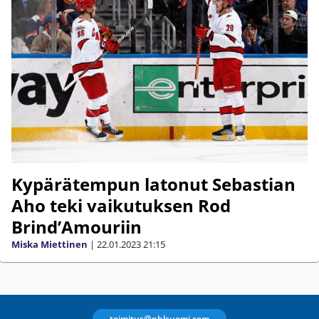
Kypärätempun latonut Sebastian
Aho teki vaikutuksen Rod
Brind’Amouriin
Miska Miettinen
|
22.01.2023
21:15
toimitus@nhlsuomi.com