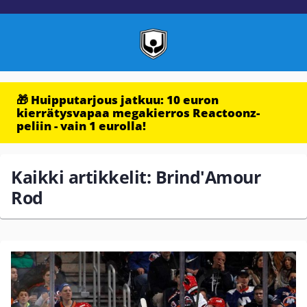
🎁 Huipputarjous jatkuu: 10 euron
kierrätysvapaa megakierros Reactoonz-
peliin - vain 1 eurolla!
Kaikki artikkelit: Brind'Amour
Rod