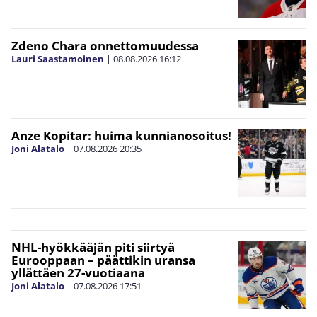
Zdeno Chara onnettomuudessa
Lauri Saastamoinen
|
08.08.2026
16:12
Anze Kopitar: huima kunnianosoitus!
Joni Alatalo
|
07.08.2026
20:35
NHL-hyökkääjän piti siirtyä
Eurooppaan – päättikin uransa
yllättäen 27-vuotiaana
Joni Alatalo
|
07.08.2026
17:51