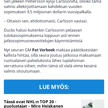
Sen jälkeen Pettersson kysyi Carlssonilta, olisiko tämä
valmis allekirjoittamaan kahdeksan vuoden
sopimuksen 9,5 miljoonan dollarin vuosipalkalla.
– Ottaisin sen, ehdottomasti, Carlsson vastasi.
Ducks halusi kuitenkin Carlssonin pelaavan
tulokassopimuksensa loppuun asti ennen
jatkosopimusneuvottelujen käynnistämistä.
Nyt seuran GM
Pat Verbeek
maksaa päätöksestään
kallista hintaa, sillä seura joutuu jatkossa maksamaan
ruotsalaisen palveluksista lähes tuplahinnan
verrattuna siihen, mihin tämä oli vielä viime kesänä
valmis sitoutumaan.
LUE MYÖS:
Tässä ovat NHL:n TOP 20 -
puolustajat – Miro Heiskanen