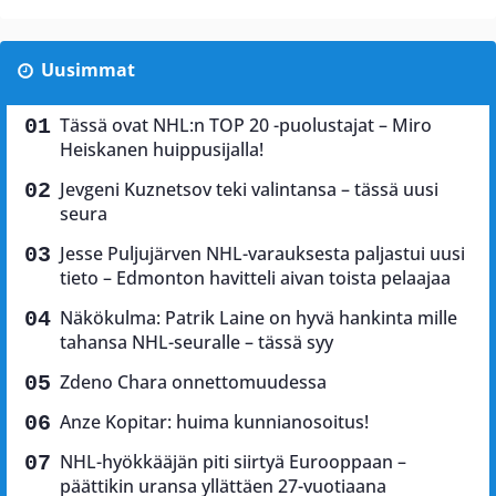
Uusimmat
Tässä ovat NHL:n TOP 20 -puolustajat – Miro
Heiskanen huippusijalla!
Jevgeni Kuznetsov teki valintansa – tässä uusi
seura
Jesse Puljujärven NHL-varauksesta paljastui uusi
tieto – Edmonton havitteli aivan toista pelaajaa
Näkökulma: Patrik Laine on hyvä hankinta mille
tahansa NHL-seuralle – tässä syy
Zdeno Chara onnettomuudessa
Anze Kopitar: huima kunnianosoitus!
NHL-hyökkääjän piti siirtyä Eurooppaan –
päättikin uransa yllättäen 27-vuotiaana