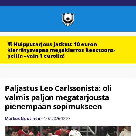
🎁 Huipputarjous jatkuu: 10 euron
kierrätysvapaa megakierros Reactoonz-
peliin - vain 1 eurolla!
Paljastus Leo Carlssonista: oli
valmis paljon megatarjousta
pienempään sopimukseen
Markus Nuutinen
04.07.2026
12:23