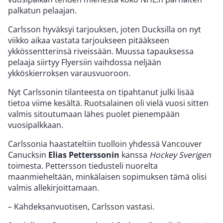
palkatun pelaajan.
Carlsson hyväksyi tarjouksen, joten Ducksilla on nyt
viikko aikaa vastata tarjoukseen pitääkseen
ykkössentterinsä riveissään. Muussa tapauksessa
pelaaja siirtyy Flyersiin vaihdossa neljään
ykköskierroksen varausvuoroon.
Nyt Carlssonin tilanteesta on tipahtanut julki lisää
tietoa viime kesältä. Ruotsalainen oli vielä vuosi sitten
valmis sitoutumaan lähes puolet pienempään
vuosipalkkaan.
Carlssonia haastateltiin tuolloin yhdessä Vancouver
Canucksin
Elias Petterssonin
kanssa
Hockey Sverigen
toimesta. Pettersson tiedusteli nuorelta
maanmieheltään, minkälaisen sopimuksen tämä olisi
valmis allekirjoittamaan.
– Kahdeksanvuotisen, Carlsson vastasi.