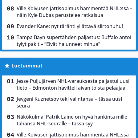
Ville Koivusen jättisopimus hämmentää NHL:ssä –
näin Kyle Dubas perustelee ratkaisua
Evander Kane: nyt tärähti yllättävä siirtohuhu!
Tampa Bayn supertähden paljastus: Buffalo antoi
tylyt pakit – ”Eivät halunneet minua”
Luetuimmat
Jesse Puljujärven NHL-varauksesta paljastui uusi
tieto – Edmonton havitteli aivan toista pelaajaa
Jevgeni Kuznetsov teki valintansa – tässä uusi
seura
Näkökulma: Patrik Laine on hyvä hankinta mille
tahansa NHL-seuralle – tässä syy
Ville Koivusen jättisopimus hämmentää NHL:ssä –