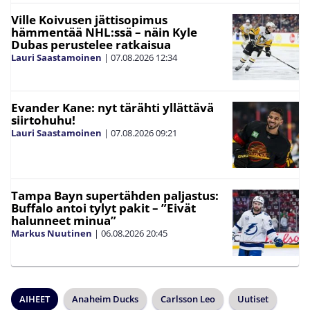
Ville Koivusen jättisopimus
hämmentää NHL:ssä – näin Kyle
Dubas perustelee ratkaisua
Lauri Saastamoinen
|
07.08.2026
12:34
Evander Kane: nyt tärähti yllättävä
siirtohuhu!
Lauri Saastamoinen
|
07.08.2026
09:21
Tampa Bayn supertähden paljastus:
Buffalo antoi tylyt pakit – ”Eivät
halunneet minua”
Markus Nuutinen
|
06.08.2026
20:45
AIHEET
Anaheim Ducks
Carlsson Leo
Uutiset