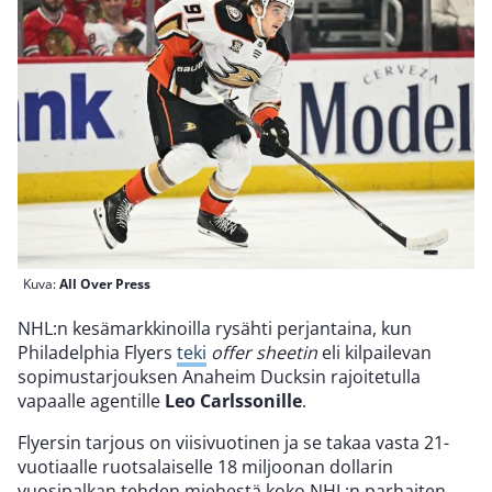
Kuva:
All Over Press
NHL:n kesämarkkinoilla rysähti perjantaina, kun
Philadelphia Flyers
teki
offer sheetin
eli kilpailevan
sopimustarjouksen Anaheim Ducksin rajoitetulla
vapaalle agentille
Leo Carlssonille
.
Flyersin tarjous on viisivuotinen ja se takaa vasta 21-
vuotiaalle ruotsalaiselle 18 miljoonan dollarin
vuosipalkan tehden miehestä koko NHL:n parhaiten