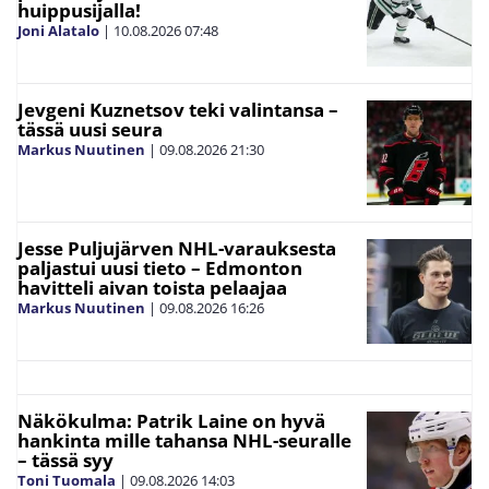
huippusijalla!
Joni Alatalo
|
10.08.2026
07:48
Jevgeni Kuznetsov teki valintansa –
tässä uusi seura
Markus Nuutinen
|
09.08.2026
21:30
Jesse Puljujärven NHL-varauksesta
paljastui uusi tieto – Edmonton
havitteli aivan toista pelaajaa
Markus Nuutinen
|
09.08.2026
16:26
Näkökulma: Patrik Laine on hyvä
hankinta mille tahansa NHL-seuralle
– tässä syy
Toni Tuomala
|
09.08.2026
14:03