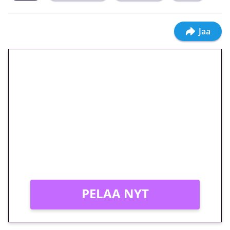
Jaa
🎁 Huipputarjous jatkuu: 10
euron kierrätysvapaa
megakierros Reactoonz-
peliin – vain 1 eurolla!
Peli: Reactoonz
Vain uusille asiakkaille!
PELAA NYT