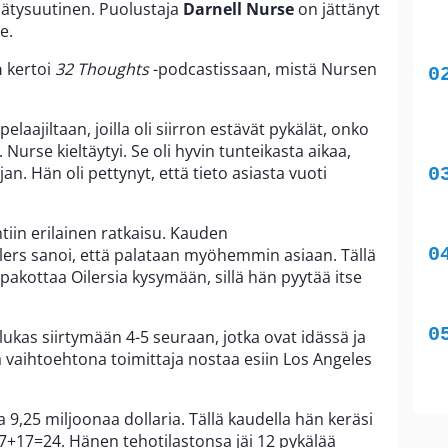
lätysuutinen. Puolustaja
Darnell Nurse
on jättänyt
e.
n
kertoi
32 Thoughts
-podcastissaan, mistä Nursen
 pelaajiltaan, joilla oli siirron estävät pykälät, onko
 Nurse kieltäytyi. Se oli hyvin tunteikasta aikaa,
rjan. Hän oli pettynyt, että tieto asiasta vuoti
iin erilainen ratkaisu. Kauden
lers sanoi, että palataan myöhemmin asiaan. Tällä
 pakottaa Oilersia kysymään, sillä hän pyytää itse
kas siirtymään 4-5 seuraan, jotka ovat idässä ja
 vaihtoehtona toimittaja nostaa esiin Los Angeles
9,25 miljoonaa dollaria. Tällä kaudella hän keräsi
7+17=24. Hänen tehotilastonsa jäi 12 pykälää