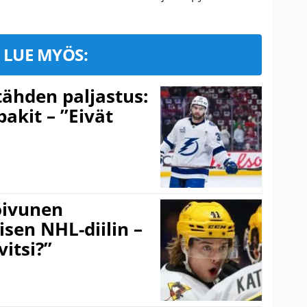
LUE MYÖS:
ähden paljastus:
pakit – ”Eivät
Koivunen
äisen NHL-diilin –
itsi?”