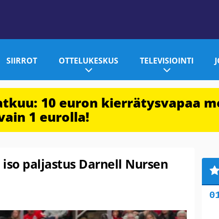
SIIRROT
OTTELUKESKUS
TELEVISIOINTI
jatkuu: 10 euron kierrätysvapaa m
vain 1 eurolla!
 iso paljastus Darnell Nursen