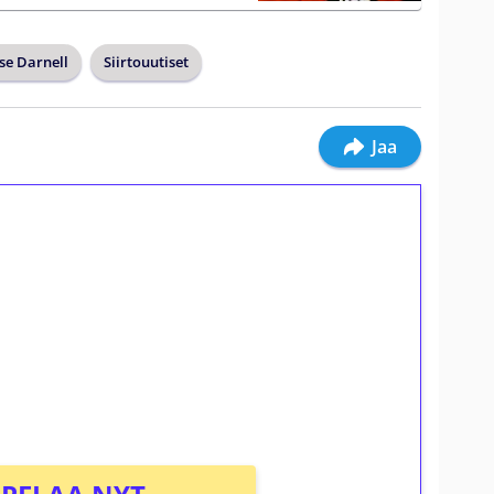
se Darnell
Siirtouutiset
Jaa
ilmaiskierroksia ilman
osta Tuohi 1000 -peliin (arvo 0,20€ per