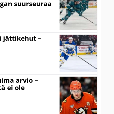
igan suurseuraa
 jättikehut –
uima arvio –
ä ei ole