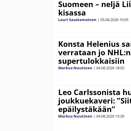
Suomeen – neljä Li
kisassa
Lauri Saastamoinen
|
05.08.2026
10:05
Konsta Helenius sai
verrataan jo NHL:n
supertulokkaisiin
Markus Nuutinen
|
04.08.2026
18:05
Leo Carlssonista h
joukkuekaveri: ”Siit
epäilystäkään”
Markus Nuutinen
|
04.08.2026
15:30