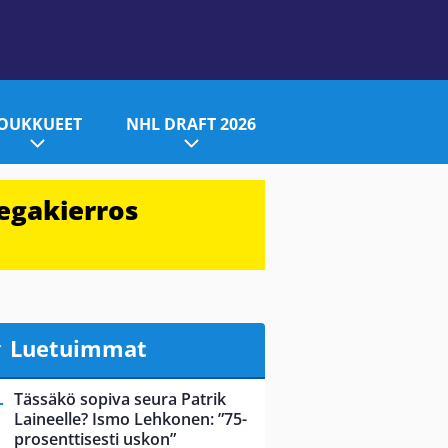
JOUKKUEET
NHL DRAFT 2026
egakierros
Luetuimmat
Tässäkö sopiva seura Patrik
Laineelle? Ismo Lehkonen: ”75-
prosenttisesti uskon”