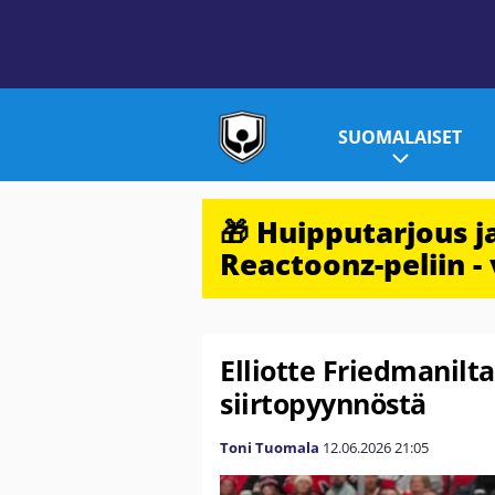
SUOMALAISET
🎁 Huipputarjous 
Reactoonz-peliin - 
Elliotte Friedmanilta
siirtopyynnöstä
Toni Tuomala
12.06.2026
21:05