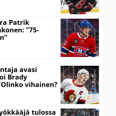
ra Patrik
hkonen: ”75-
on”
taja avasi
oi Brady
”Olinko vihainen?
yökkääjä tulossa