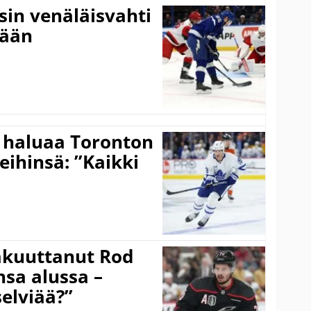
sin venäläisvahti
:ään
 haluaa Toronton
eihinsä: ”Kaikki
akuuttanut Rod
sa alussa –
selviää?”