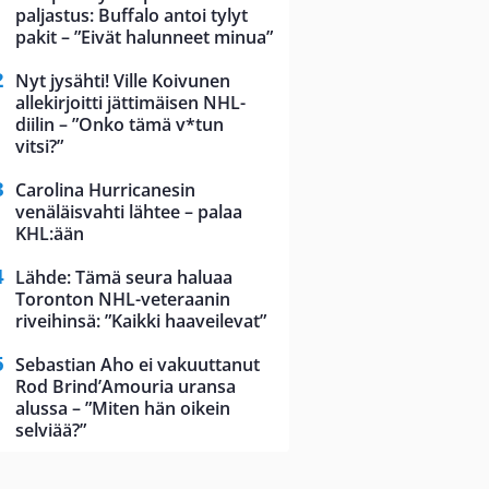
paljastus: Buffalo antoi tylyt
pakit – ”Eivät halunneet minua”
Nyt jysähti! Ville Koivunen
allekirjoitti jättimäisen NHL-
diilin – ”Onko tämä v*tun
vitsi?”
Carolina Hurricanesin
venäläisvahti lähtee – palaa
KHL:ään
Lähde: Tämä seura haluaa
Toronton NHL-veteraanin
riveihinsä: ”Kaikki haaveilevat”
Sebastian Aho ei vakuuttanut
Rod Brind’Amouria uransa
alussa – ”Miten hän oikein
selviää?”