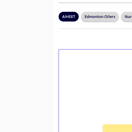
AIHEET
Edmonton Oilers
Nur
1€ = 10€ arvosta 
kierrätystä!
Talleta 1€
Saat heti 50 ilmaiskierr
kierros)!
Ei kierrätysvaatimusta!