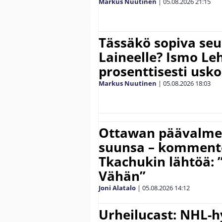
Markus Nuutinen
|
05.08.2026
21:15
Tässäkö sopiva seu
Laineelle? Ismo Le
prosenttisesti usk
Markus Nuutinen
|
05.08.2026
18:03
Ottawan päävalmen
suunsa – komment
Tkachukin lähtöä: 
Vähän”
Joni Alatalo
|
05.08.2026
14:12
Urheilucast: NHL-h