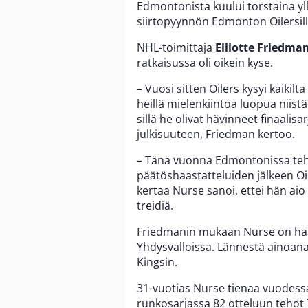
Edmontonista kuului torstaina yl
siirtopyynnön Edmonton Oilersill
NHL-toimittaja
Elliotte Friedma
ratkaisussa oli oikein kyse.
– Vuosi sitten Oilers kysyi kaikilta
heillä mielenkiintoa luopua niistä.
sillä he olivat hävinneet finaalisa
julkisuuteen, Friedman kertoo.
– Tänä vuonna Edmontonissa teht
päätöshaastatteluiden jälkeen Oi
kertaa Nurse sanoi, ettei hän aio
treidiä.
Friedmanin mukaan Nurse on halu
Yhdysvalloissa. Lännestä ainoana
Kingsin.
31-vuotias Nurse tienaa vuodessa 
runkosarjassa 82 otteluun tehot 