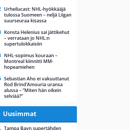
Urheilucast: NHL-hyökkääjä
tulossa Suomeen – neljä Liigan
suurseuraa kisassa
Konsta Helenius sai jättikehut
– verrataan jo NHL:n
supertulokkaisiin
NHL-sopimus kouraan –
Montreal kiinnitti MM-
hopeamiehen
Sebastian Aho ei vakuuttanut
Rod Brind’Amouria uransa
alussa – ”Miten hän oikein
selviää?”
Uusimmat
Tampa Bayn supertähden