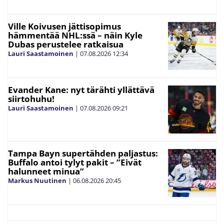
Ville Koivusen jättisopimus
hämmentää NHL:ssä – näin Kyle
Dubas perustelee ratkaisua
Lauri Saastamoinen
|
07.08.2026
12:34
Evander Kane: nyt tärähti yllättävä
siirtohuhu!
Lauri Saastamoinen
|
07.08.2026
09:21
Tampa Bayn supertähden paljastus:
Buffalo antoi tylyt pakit – ”Eivät
halunneet minua”
Markus Nuutinen
|
06.08.2026
20:45