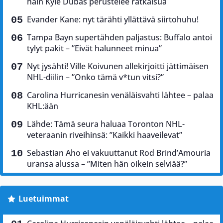
näin Kyle Dubas perustelee ratkaisua
Evander Kane: nyt tärähti yllättävä siirtohuhu!
Tampa Bayn supertähden paljastus: Buffalo antoi
tylyt pakit – ”Eivät halunneet minua”
Nyt jysähti! Ville Koivunen allekirjoitti jättimäisen
NHL-diilin – ”Onko tämä v*tun vitsi?”
Carolina Hurricanesin venäläisvahti lähtee – palaa
KHL:ään
Lähde: Tämä seura haluaa Toronton NHL-
veteraanin riveihinsä: ”Kaikki haaveilevat”
Sebastian Aho ei vakuuttanut Rod Brind’Amouria
uransa alussa – ”Miten hän oikein selviää?”
Luetuimmat