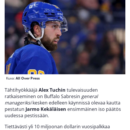
Kuva:
All Over Press
Tähtihyökkääjä
Alex Tuchin
tulevaisuuden
ratkaiseminen on Buffalo Sabresin
general
manageriksi
kesken edelleen käynnissä olevaa kautta
pestatun
Jarmo Kekäläisen
ensimmäinen iso päätös
uudessa pestissään.
Tiettävästi yli 10 miljoonan dollarin vuosipalkkaa