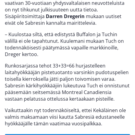
vaativan 30-vuotiaan yhdysvaltalaisen neuvotteluista
on nyt tihkunut julkisuuteen uutta tietoa.
Sisäpiiritoimittaja
Darren Dregerin
mukaan uutiset
eivät ole Sabresin kannalta mairittelevia.
– Kuulostaa siltä, että edistystä Buffalon ja Tuchin
välillä ei ole tapahtunut. Kuulemani mukaan Tuch on
todennäköisesti päätymässä vapaille markkinoille,
Dreger kertoo.
Runkosarjassa tehot 33+33=66 hurjastelleen
laitahyökkääjän pistetuotanto varsinkin pudotuspelien
toisella kierroksella jätti paljon toivomisen varaa.
Sabresin kärkihyökkääjiin lukeutuva Tuch ei onnistunut
pääsemään seitsemässä Montreal Canadiensia
vastaan pelatussa ottelussa kertaakaan pisteille.
Vaikuttaakin nyt todennäköiseltä, ettei Kekäläinen ole
valmis maksamaan viisi kautta Sabresiä edustaneelle
hyökkääjälle tämän vaatimaa vuosipalkkaa.