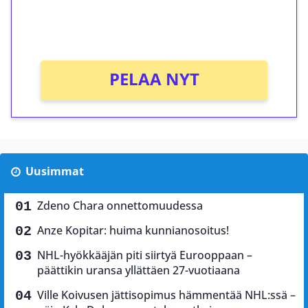
peliin (arvo 0,20€ per kierros)!
Ei kierrätysvaatimusta!
PELAA NYT
Uusimmat
Zdeno Chara onnettomuudessa
Anze Kopitar: huima kunnianosoitus!
NHL-hyökkääjän piti siirtyä Eurooppaan –
päättikin uransa yllättäen 27-vuotiaana
Ville Koivusen jättisopimus hämmentää NHL:ssä –