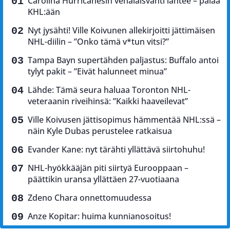
Carolina Hurricanesin venäläisvahti lähtee – palaa
KHL:ään
Nyt jysähti! Ville Koivunen allekirjoitti jättimäisen
NHL-diilin – ”Onko tämä v*tun vitsi?”
Tampa Bayn supertähden paljastus: Buffalo antoi
tylyt pakit – ”Eivät halunneet minua”
Lähde: Tämä seura haluaa Toronton NHL-
veteraanin riveihinsä: ”Kaikki haaveilevat”
Ville Koivusen jättisopimus hämmentää NHL:ssä –
näin Kyle Dubas perustelee ratkaisua
Evander Kane: nyt tärähti yllättävä siirtohuhu!
NHL-hyökkääjän piti siirtyä Eurooppaan –
päättikin uransa yllättäen 27-vuotiaana
Zdeno Chara onnettomuudessa
Anze Kopitar: huima kunnianosoitus!