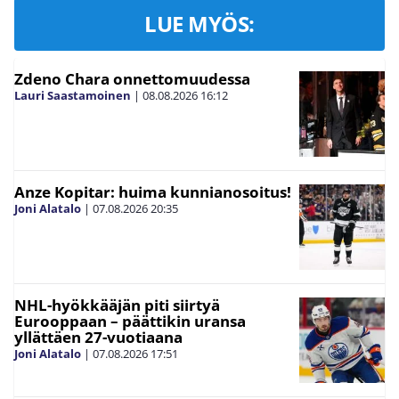
LUE MYÖS:
Zdeno Chara onnettomuudessa
Lauri Saastamoinen
|
08.08.2026
16:12
Anze Kopitar: huima kunnianosoitus!
Joni Alatalo
|
07.08.2026
20:35
NHL-hyökkääjän piti siirtyä
Eurooppaan – päättikin uransa
yllättäen 27-vuotiaana
Joni Alatalo
|
07.08.2026
17:51