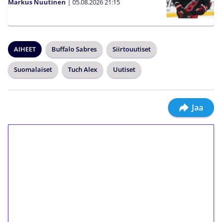
Markus Nuutinen
|
05.08.2026
21:15
AIHEET
Buffalo Sabres
Siirtouutiset
Suomalaiset
Tuch Alex
Uutiset
Jaa
1€ = 10€ arvosta
ilmaiskierroksia ilman
kierrätystä!
Talleta 1€
Saat heti 50 ilmaiskierrosta Tuohi 1000 -