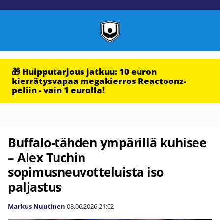
🎁 Huipputarjous jatkuu: 10 euron
kierrätysvapaa megakierros Reactoonz-
peliin - vain 1 eurolla!
Buffalo-tähden ympärillä kuhisee
– Alex Tuchin
sopimusneuvotteluista iso
paljastus
Markus Nuutinen
08.06.2026
21:02