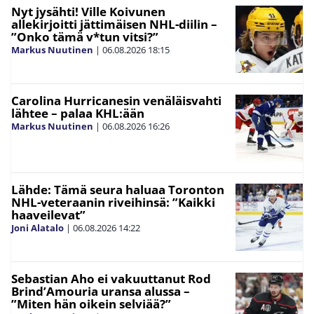
Nyt jysähti! Ville Koivunen
allekirjoitti jättimäisen NHL-diilin –
”Onko tämä v*tun vitsi?”
Markus Nuutinen
|
06.08.2026
18:15
Carolina Hurricanesin venäläisvahti
lähtee – palaa KHL:ään
Markus Nuutinen
|
06.08.2026
16:26
Lähde: Tämä seura haluaa Toronton
NHL-veteraanin riveihinsä: ”Kaikki
haaveilevat”
Joni Alatalo
|
06.08.2026
14:22
Sebastian Aho ei vakuuttanut Rod
Brind’Amouria uransa alussa –
”Miten hän oikein selviää?”