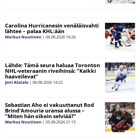
Carolina Hurricanesin venäläisvahti
lähtee – palaa KHL:ään
Markus Nuutinen
|
06.08.2026
16:26
Lähde: Tämä seura haluaa Toronton
NHL-veteraanin riveihinsä: ”Kaikki
haaveilevat”
Joni Alatalo
|
06.08.2026
14:22
Sebastian Aho ei vakuuttanut Rod
Brind’Amouria uransa alussa –
”Miten hän oikein selviää?”
Markus Nuutinen
|
05.08.2026
21:15