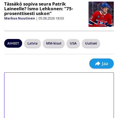
Tässäkö sopiva seura Patrik
Laineelle? Ismo Lehkonen: ”75-
prosenttisesti uskon”
Markus Nuutinen
|
05.08.2026
18:03
AIHEET
Latvia
MM-kisat
USA
Uutiset
Jaa
1€ = 10€ arvosta
ilmaiskierroksia ilman
kierrätystä!
Talleta 1€