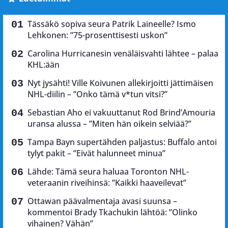
Tässäkö sopiva seura Patrik Laineelle? Ismo
Lehkonen: ”75-prosenttisesti uskon”
Carolina Hurricanesin venäläisvahti lähtee – palaa
KHL:ään
Nyt jysähti! Ville Koivunen allekirjoitti jättimäisen
NHL-diilin – ”Onko tämä v*tun vitsi?”
Sebastian Aho ei vakuuttanut Rod Brind’Amouria
uransa alussa – ”Miten hän oikein selviää?”
Tampa Bayn supertähden paljastus: Buffalo antoi
tylyt pakit – ”Eivät halunneet minua”
Lähde: Tämä seura haluaa Toronton NHL-
veteraanin riveihinsä: ”Kaikki haaveilevat”
Ottawan päävalmentaja avasi suunsa –
kommentoi Brady Tkachukin lähtöä: ”Olinko
vihainen? Vähän”