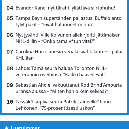
Evander Kane: nyt tärähti yllättävä siirtohuhu!
Tampa Bayn supertähden paljastus: Buffalo antoi
tylyt pakit – ”Eivät halunneet minua”
Nyt jysähti! Ville Koivunen allekirjoitti jättimäisen
NHL-diilin – ”Onko tämä v*tun vitsi?”
Carolina Hurricanesin venäläisvahti lähtee – palaa
KHL:ään
Lähde: Tämä seura haluaa Toronton NHL-
veteraanin riveihinsä: ”Kaikki haaveilevat”
Sebastian Aho ei vakuuttanut Rod Brind’Amouria
uransa alussa – ”Miten hän oikein selviää?”
Tässäkö sopiva seura Patrik Laineelle? Ismo
Lehkonen: ”75-prosenttisesti uskon”
Luetuimmat