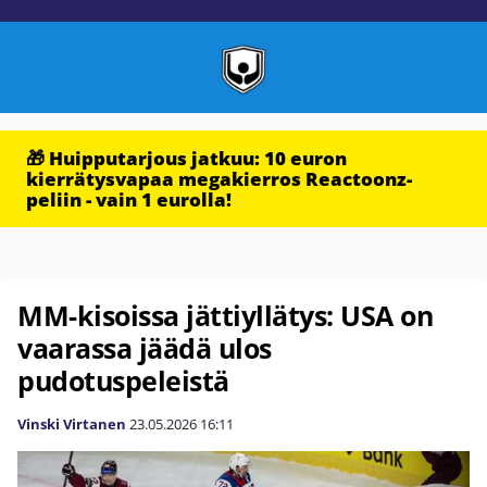
🎁 Huipputarjous jatkuu: 10 euron
kierrätysvapaa megakierros Reactoonz-
peliin - vain 1 eurolla!
MM-kisoissa jättiyllätys: USA on
vaarassa jäädä ulos
pudotuspeleistä
Vinski Virtanen
23.05.2026
16:11