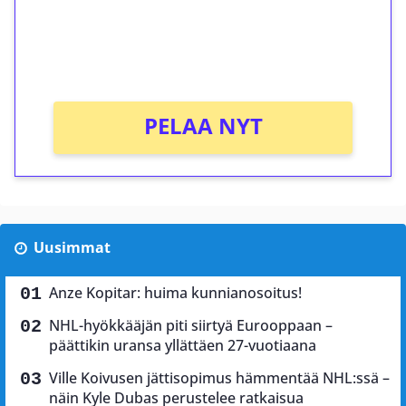
Saat heti 50 ilmaiskierrosta Tuohi 1000 -
peliin (arvo 0,20€ per kierros)!
Ei kierrätysvaatimusta!
PELAA NYT
Uusimmat
Anze Kopitar: huima kunnianosoitus!
NHL-hyökkääjän piti siirtyä Eurooppaan –
päättikin uransa yllättäen 27-vuotiaana
Ville Koivusen jättisopimus hämmentää NHL:ssä –
näin Kyle Dubas perustelee ratkaisua