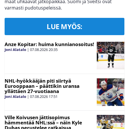
maat uhkaavat jatkopaikkaa. Suomi ja Sveitsi ovat
varmasti pudotuspeleissä.
LUE MYÖS:
Anze Kopitar: huima kunnianosoitus!
Joni Alatalo
|
07.08.2026
20:35
NHL-hyökkääjän piti siirtyä
Eurooppaan – päättikin uransa
yllättäen 27-vuotiaana
Joni Alatalo
|
07.08.2026
17:51
Ville Koivusen jättisopimus
hämmentää NHL:ssä – näin Kyle
Dubas perustelee ratkaisua