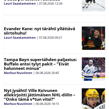
Lauri Saastamoinen
|
07.08.2026
12:34
Evander Kane: nyt tärähti yllättävä
siirtohuhu!
Lauri Saastamoinen
|
07.08.2026
09:21
Tampa Bayn supertähden paljastus:
Buffalo antoi tylyt pakit – ”Eivät
halunneet minua”
Markus Nuutinen
|
06.08.2026
20:45
Nyt jysähti! Ville Koivunen
allekirjoitti jättimäisen NHL-diilin –
”Onko tämä v*tun vitsi?”
Markus Nuutinen
|
06.08.2026
18:15