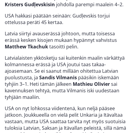
Kristers Gudļevskisin
johdolla parempi maalein 4–2.
USA hakkasi päätään seinään: Gudļevskis torjui
ottelussa peräti 45 kertaa.
Latvia siirtyi avauserässä johtoon, mutta toisessa
erässä kesken kisojen mukaan hypännyt vahvistus
Matthew Tkachuk
tasoitti pelin.
Latvialaisten ykkösketju sai kuitenkin maalin värkättyä
kolmannessa erässä ja USA joutui taas takaa-
ajoasemaan. Se ei saanut millään ohitettua Latvian
puolustusta, ja
Sandis Vilmanis
pääsikin iskemään
tyhjiin 3–1. Heti tämän jälkeen
Mathieu Olivier
sai
kavennuksen tehtyä, mutta Vilmanis iski uudestaan
tyhjään maaliin.
USA on nyt lohkossa viidentenä, kun neljä pääsee
jatkoon. Joukkueella on vielä pelit Unkaria ja Itävaltaa
vastaan, mutta USA saattaa tarvita nyt myös suotuisia
tuloksia Latvian, Saksan ja Itävallan peleistä, sillä nämä