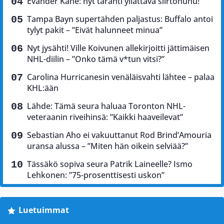
Evander Kane: nyt tärähti yllättävä siirtohuhu!
Tampa Bayn supertähden paljastus: Buffalo antoi
tylyt pakit – ”Eivät halunneet minua”
Nyt jysähti! Ville Koivunen allekirjoitti jättimäisen
NHL-diilin – ”Onko tämä v*tun vitsi?”
Carolina Hurricanesin venäläisvahti lähtee – palaa
KHL:ään
Lähde: Tämä seura haluaa Toronton NHL-
veteraanin riveihinsä: ”Kaikki haaveilevat”
Sebastian Aho ei vakuuttanut Rod Brind’Amouria
uransa alussa – ”Miten hän oikein selviää?”
Tässäkö sopiva seura Patrik Laineelle? Ismo
Lehkonen: ”75-prosenttisesti uskon”
Luetuimmat