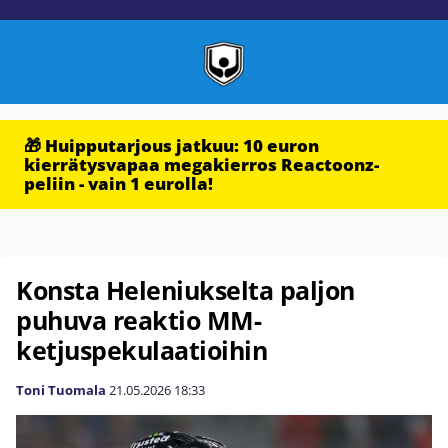
🎁 Huipputarjous jatkuu: 10 euron
kierrätysvapaa megakierros Reactoonz-
peliin - vain 1 eurolla!
Konsta Heleniukselta paljon
puhuva reaktio MM-
ketjuspekulaatioihin
Toni Tuomala
21.05.2026
18:33