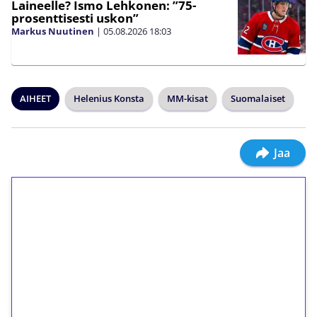
Laineelle? Ismo Lehkonen: ”75-
prosenttisesti uskon”
Markus Nuutinen
|
05.08.2026
18:03
AIHEET
Helenius Konsta
MM-kisat
Suomalaiset
Jaa
1€ = 10€ arvosta
ilmaiskierroksia ilman
kierrätystä!
Talleta 1€
Saat heti 50 ilmaiskierrosta Tuohi 1000 -