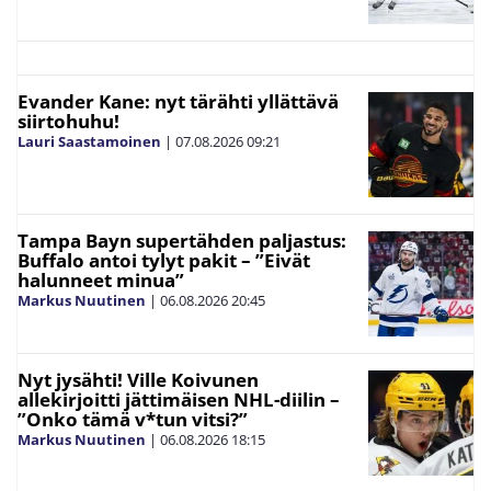
Evander Kane: nyt tärähti yllättävä
siirtohuhu!
Lauri Saastamoinen
|
07.08.2026
09:21
Tampa Bayn supertähden paljastus:
Buffalo antoi tylyt pakit – ”Eivät
halunneet minua”
Markus Nuutinen
|
06.08.2026
20:45
Nyt jysähti! Ville Koivunen
allekirjoitti jättimäisen NHL-diilin –
”Onko tämä v*tun vitsi?”
Markus Nuutinen
|
06.08.2026
18:15