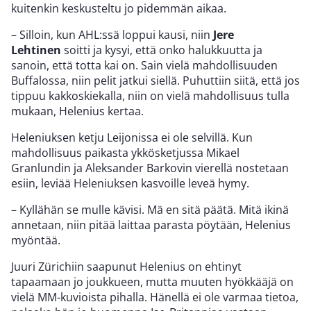
kuitenkin keskusteltu jo pidemmän aikaa.
– Silloin, kun AHL:ssä loppui kausi, niin
Jere
Lehtinen
soitti ja kysyi, että onko halukkuutta ja
sanoin, että totta kai on. Sain vielä mahdollisuuden
Buffalossa, niin pelit jatkui siellä. Puhuttiin siitä, että jos
tippuu kakkoskiekalla, niin on vielä mahdollisuus tulla
mukaan, Helenius kertaa.
Heleniuksen ketju Leijonissa ei ole selvillä. Kun
mahdollisuus paikasta ykkösketjussa Mikael
Granlundin ja Aleksander Barkovin vierellä nostetaan
esiin, leviää Heleniuksen kasvoille leveä hymy.
– Kyllähän se mulle kävisi. Mä en sitä päätä. Mitä ikinä
annetaan, niin pitää laittaa parasta pöytään, Helenius
myöntää.
Juuri Zürichiin saapunut Helenius on ehtinyt
tapaamaan jo joukkueen, mutta muuten hyökkääjä on
vielä MM-kuvioista pihalla. Hänellä ei ole varmaa tietoa,