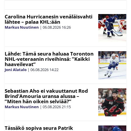
Carolina Hurricanesin venäläisvahti
lähtee – palaa KHL:ään
Markus Nuutinen
|
06.08.2026
16:26
Lähde: Tämä seura haluaa Toronton
NHL-veteraanin riveihinsä: ”Kaikki
haaveilevat”
Joni Alatalo
|
06.08.2026
14:22
Sebastian Aho ei vakuuttanut Rod
Brind’Amouria uransa alussa –
”Miten hän oikein selviää?”
Markus Nuutinen
|
05.08.2026
21:15
Tässäkö sopiva seura Patrik