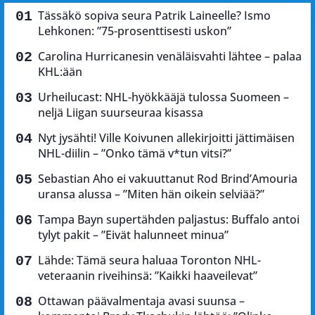
Tässäkö sopiva seura Patrik Laineelle? Ismo
Lehkonen: ”75-prosenttisesti uskon”
Carolina Hurricanesin venäläisvahti lähtee – palaa
KHL:ään
Urheilucast: NHL-hyökkääjä tulossa Suomeen –
neljä Liigan suurseuraa kisassa
Nyt jysähti! Ville Koivunen allekirjoitti jättimäisen
NHL-diilin – ”Onko tämä v*tun vitsi?”
Sebastian Aho ei vakuuttanut Rod Brind’Amouria
uransa alussa – ”Miten hän oikein selviää?”
Tampa Bayn supertähden paljastus: Buffalo antoi
tylyt pakit – ”Eivät halunneet minua”
Lähde: Tämä seura haluaa Toronton NHL-
veteraanin riveihinsä: ”Kaikki haaveilevat”
Ottawan päävalmentaja avasi suunsa –