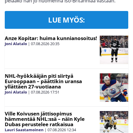
pelaako hän jo huomenna Iso-Britanniaa vastaan.
LUE MYÖS:
Anze Kopitar: huima kunnianosoitus!
Joni Alatalo
|
07.08.2026
20:35
NHL-hyökkääjän piti siirtyä
Eurooppaan – päättikin uransa
yllättäen 27-vuotiaana
Joni Alatalo
|
07.08.2026
17:51
Ville Koivusen jättisopimus
hämmentää NHL:ssä – näin Kyle
Dubas perustelee ratkaisua
Lauri Saastamoinen
|
07.08.2026
12:34