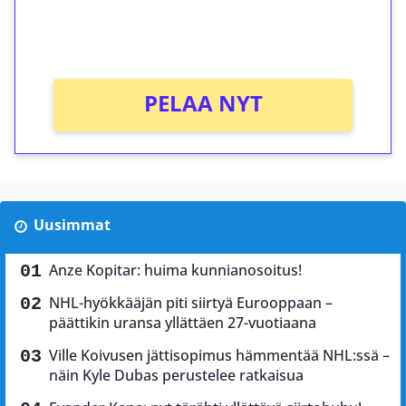
peliin (arvo 0,20€ per kierros)!
Ei kierrätysvaatimusta!
PELAA NYT
Uusimmat
Anze Kopitar: huima kunnianosoitus!
NHL-hyökkääjän piti siirtyä Eurooppaan –
päättikin uransa yllättäen 27-vuotiaana
Ville Koivusen jättisopimus hämmentää NHL:ssä –
näin Kyle Dubas perustelee ratkaisua