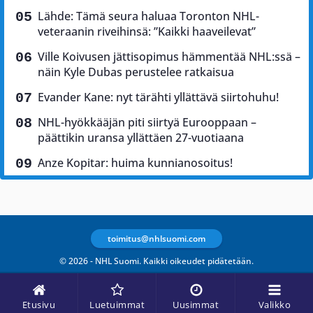
Lähde: Tämä seura haluaa Toronton NHL-
veteraanin riveihinsä: ”Kaikki haaveilevat”
Ville Koivusen jättisopimus hämmentää NHL:ssä –
näin Kyle Dubas perustelee ratkaisua
Evander Kane: nyt tärähti yllättävä siirtohuhu!
NHL-hyökkääjän piti siirtyä Eurooppaan –
päättikin uransa yllättäen 27-vuotiaana
Anze Kopitar: huima kunnianosoitus!
toimitus@nhlsuomi.com
© 2026 - NHL Suomi. Kaikki oikeudet pidätetään.
Etusivu
Luetuimmat
Uusimmat
Valikko