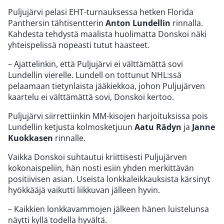
Puljujärvi pelasi EHT-turnauksessa hetken Florida
Panthersin tähtisentterin
Anton Lundellin
rinnalla.
Kahdesta tehdystä maalista huolimatta Donskoi näki
yhteispelissä nopeasti tutut haasteet.
– Ajattelinkin, että Puljujärvi ei välttämättä sovi
Lundellin vierelle. Lundell on tottunut NHL:ssä
pelaamaan tietynlaista jääkiekkoa, johon Puljujärven
kaartelu ei välttämättä sovi, Donskoi kertoo.
Puljujärvi siirrettiinkin MM-kisojen harjoituksissa pois
Lundellin ketjusta kolmosketjuun
Aatu Rädyn
ja
Janne
Kuokkasen
rinnalle.
Vaikka Donskoi suhtautui kriittisesti Puljujärven
kokonaispeliin, hän nosti esiin yhden merkittävän
positiivisen asian. Useista lonkkaleikkauksista kärsinyt
hyökkääjä vaikutti liikkuvan jälleen hyvin.
– Kaikkien lonkkavammojen jälkeen hänen luistelunsa
näytti kyllä todella hyvältä.