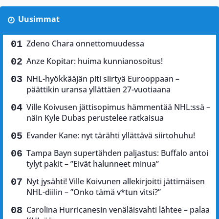
Uusimmat
Zdeno Chara onnettomuudessa
Anze Kopitar: huima kunnianosoitus!
NHL-hyökkääjän piti siirtyä Eurooppaan –
päättikin uransa yllättäen 27-vuotiaana
Ville Koivusen jättisopimus hämmentää NHL:ssä –
näin Kyle Dubas perustelee ratkaisua
Evander Kane: nyt tärähti yllättävä siirtohuhu!
Tampa Bayn supertähden paljastus: Buffalo antoi
tylyt pakit – ”Eivät halunneet minua”
Nyt jysähti! Ville Koivunen allekirjoitti jättimäisen
NHL-diilin – ”Onko tämä v*tun vitsi?”
Carolina Hurricanesin venäläisvahti lähtee – palaa