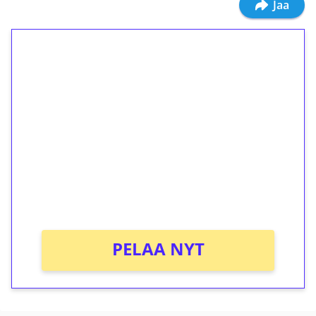
Jaa
1€ = 10€ arvosta
ilmaiskierroksia ilman
kierrätystä!
Talleta 1€
Saat heti 50 ilmaiskierrosta Tuohi 1000 -
peliin (arvo 0,20€ per kierros)!
Ei kierrätysvaatimusta!
PELAA NYT