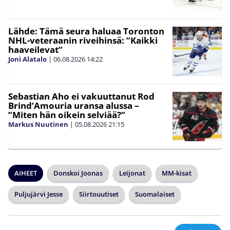
Lähde: Tämä seura haluaa Toronton
NHL-veteraanin riveihinsä: ”Kaikki
haaveilevat”
Joni Alatalo
|
06.08.2026
14:22
Sebastian Aho ei vakuuttanut Rod
Brind’Amouria uransa alussa –
”Miten hän oikein selviää?”
Markus Nuutinen
|
05.08.2026
21:15
AIHEET
Donskoi Joonas
Leijonat
MM-kisat
Puljujärvi Jesse
Siirtouutiset
Suomalaiset