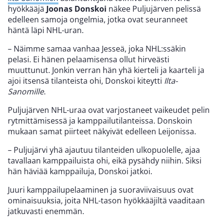
hyökkääjä
Joonas Donskoi
näkee Puljujärven pelissä
edelleen samoja ongelmia, jotka ovat seuranneet
häntä läpi NHL-uran.
– Näimme samaa vanhaa Jesseä, joka NHL:ssäkin
pelasi. Ei hänen pelaamisensa ollut hirveästi
muuttunut. Jonkin verran hän yhä kierteli ja kaarteli ja
ajoi itsensä tilanteista ohi, Donskoi kiteytti
Ilta-
Sanomille
.
Puljujärven NHL-uraa ovat varjostaneet vaikeudet pelin
rytmittämisessä ja kamppailutilanteissa. Donskoin
mukaan samat piirteet näkyivät edelleen Leijonissa.
– Puljujärvi yhä ajautuu tilanteiden ulkopuolelle, ajaa
tavallaan kamppailuista ohi, eikä pysähdy niihin. Siksi
hän häviää kamppailuja, Donskoi jatkoi.
Juuri kamppailupelaaminen ja suoraviivaisuus ovat
ominaisuuksia, joita NHL-tason hyökkääjiltä vaaditaan
jatkuvasti enemmän.