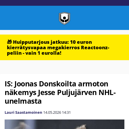
🎁 Huipputarjous jatkuu: 10 euron
kierrätysvapaa megakierros Reactoonz-
peliin - vain 1 eurolla!
IS: Joonas Donskoilta armoton
näkemys Jesse Puljujärven NHL-
unelmasta
Lauri Saastamoinen
14.05.2026
14:31