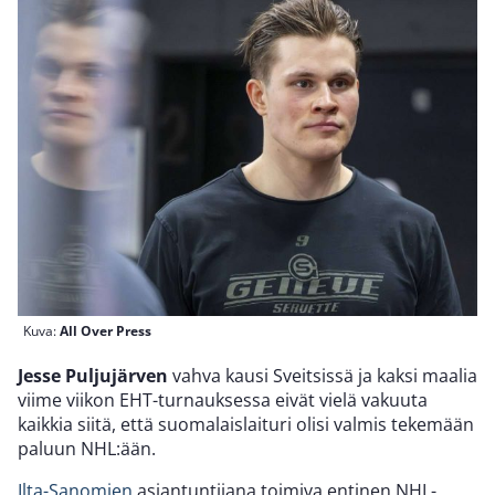
Kuva:
All Over Press
Jesse Puljujärven
vahva kausi Sveitsissä ja kaksi maalia
viime viikon EHT-turnauksessa eivät vielä vakuuta
kaikkia siitä, että suomalaislaituri olisi valmis tekemään
paluun NHL:ään.
Ilta-Sanomien
asiantuntijana toimiva entinen NHL-