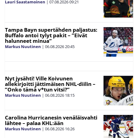
Lauri Saastamoinen
|
07.08.2026
09:21
Tampa Bayn supertähden paljastus:
Buffalo antoi tylyt pakit – ”Eivät
halunneet minua”
Markus Nuutinen
|
06.08.2026
20:45
Nyt jysähti! Ville Koivunen
allekirjoitti jättimäisen NHL-diilin –
”Onko tämä v*tun vitsi?”
Markus Nuutinen
|
06.08.2026
18:15
Carolina Hurricanesin venäläisvahti
lähtee – palaa KHL:ään
Markus Nuutinen
|
06.08.2026
16:26