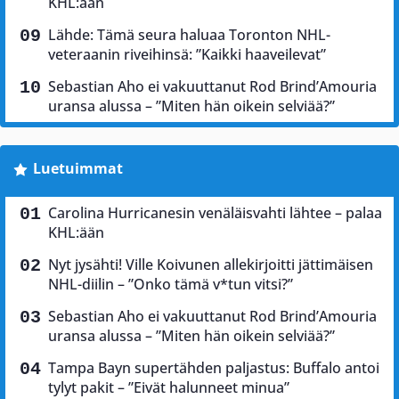
KHL:ään
Lähde: Tämä seura haluaa Toronton NHL-
veteraanin riveihinsä: ”Kaikki haaveilevat”
Sebastian Aho ei vakuuttanut Rod Brind’Amouria
uransa alussa – ”Miten hän oikein selviää?”
Luetuimmat
Carolina Hurricanesin venäläisvahti lähtee – palaa
KHL:ään
Nyt jysähti! Ville Koivunen allekirjoitti jättimäisen
NHL-diilin – ”Onko tämä v*tun vitsi?”
Sebastian Aho ei vakuuttanut Rod Brind’Amouria
uransa alussa – ”Miten hän oikein selviää?”
Tampa Bayn supertähden paljastus: Buffalo antoi
tylyt pakit – ”Eivät halunneet minua”