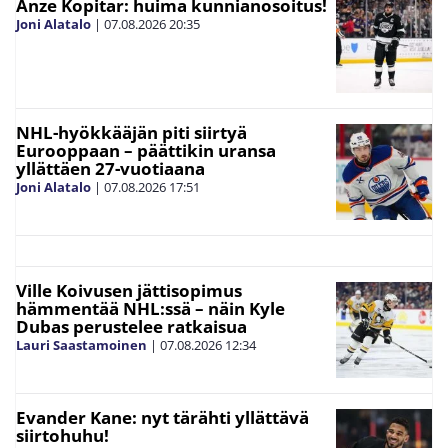
Anze Kopitar: huima kunnianosoitus!
Joni Alatalo
|
07.08.2026
20:35
NHL-hyökkääjän piti siirtyä
Eurooppaan – päättikin uransa
yllättäen 27-vuotiaana
Joni Alatalo
|
07.08.2026
17:51
Ville Koivusen jättisopimus
hämmentää NHL:ssä – näin Kyle
Dubas perustelee ratkaisua
Lauri Saastamoinen
|
07.08.2026
12:34
Evander Kane: nyt tärähti yllättävä
siirtohuhu!