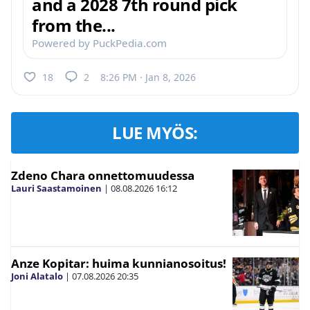
and a 2028 7th round pick
from the...
Powered by PuckPedia.com
18
2
8:26 PM · Jan 8, 2026
LUE MYÖS:
Zdeno Chara onnettomuudessa
Lauri Saastamoinen
|
08.08.2026
16:12
Anze Kopitar: huima kunnianosoitus!
Joni Alatalo
|
07.08.2026
20:35