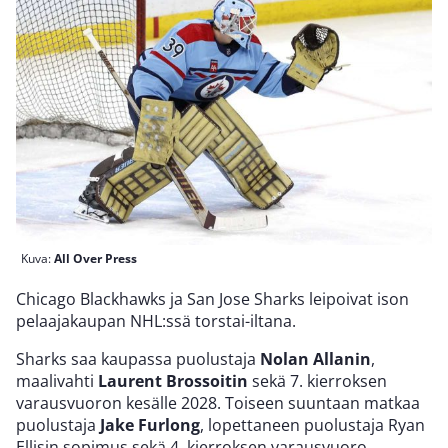
Kuva:
All Over Press
Chicago Blackhawks ja San Jose Sharks leipoivat ison
pelaajakaupan NHL:ssä torstai-iltana.
Sharks saa kaupassa puolustaja
Nolan Allanin
,
maalivahti
Laurent Brossoitin
sekä 7. kierroksen
varausvuoron kesälle 2028. Toiseen suuntaan matkaa
puolustaja
Jake Furlong
, lopettaneen puolustaja Ryan
Ellisin sopimus sekä 4. kierroksen varausvuoro