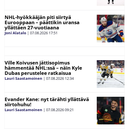
NHL-hyökkääjän piti siirtyä
Eurooppaan – päättikin uransa
yllättäen 27-vuotiaana
Joni Alatalo
|
07.08.2026
17:51
Ville Koivusen jättisopimus
hämmentää NHL:ssä – näin Kyle
Dubas perustelee ratkaisua
Lauri Saastamoinen
|
07.08.2026
12:34
Evander Kane: nyt tärähti yllättävä
siirtohuhu!
Lauri Saastamoinen
|
07.08.2026
09:21