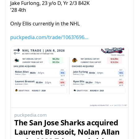
Jake Furlong, 23 y/o D, Yr 2/3 842K
'28 4th
Only Ellis currently in the NHL
puckpedia.com/trade/1063?696…
puckpedia.com
The San Jose Sharks acquired
Laurent Brossoit, Nolan Allan