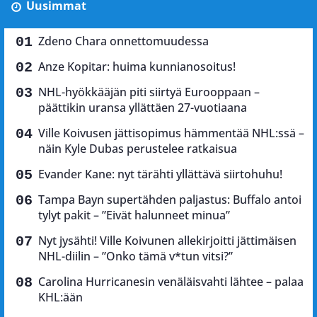
Uusimmat
Zdeno Chara onnettomuudessa
Anze Kopitar: huima kunnianosoitus!
NHL-hyökkääjän piti siirtyä Eurooppaan –
päättikin uransa yllättäen 27-vuotiaana
Ville Koivusen jättisopimus hämmentää NHL:ssä –
näin Kyle Dubas perustelee ratkaisua
Evander Kane: nyt tärähti yllättävä siirtohuhu!
Tampa Bayn supertähden paljastus: Buffalo antoi
tylyt pakit – ”Eivät halunneet minua”
Nyt jysähti! Ville Koivunen allekirjoitti jättimäisen
NHL-diilin – ”Onko tämä v*tun vitsi?”
Carolina Hurricanesin venäläisvahti lähtee – palaa
KHL:ään