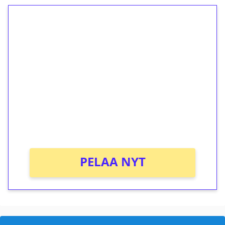
1€ = 10€ arvosta
ilmaiskierroksia ilman
kierrätystä!
Talleta 1€
Saat heti 50 ilmaiskierrosta Tuohi 1000 -
peliin (arvo 0,20€ per kierros)!
Ei kierrätysvaatimusta!
PELAA NYT