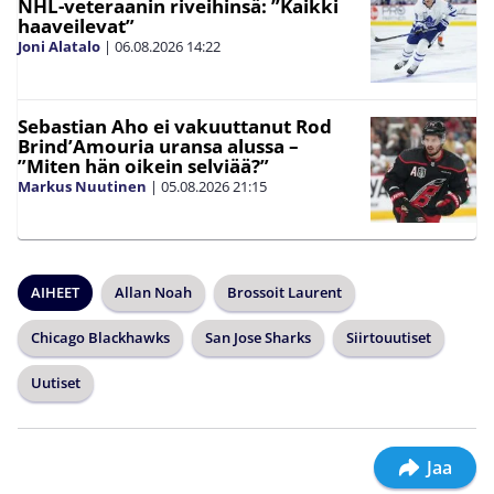
NHL-veteraanin riveihinsä: ”Kaikki
haaveilevat”
Joni Alatalo
|
06.08.2026
14:22
Sebastian Aho ei vakuuttanut Rod
Brind’Amouria uransa alussa –
”Miten hän oikein selviää?”
Markus Nuutinen
|
05.08.2026
21:15
AIHEET
Allan Noah
Brossoit Laurent
Chicago Blackhawks
San Jose Sharks
Siirtouutiset
Uutiset
Jaa