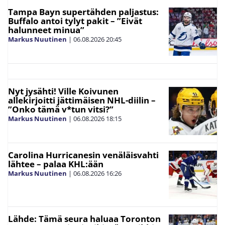
Tampa Bayn supertähden paljastus:
Buffalo antoi tylyt pakit – ”Eivät
halunneet minua”
Markus Nuutinen
|
06.08.2026
20:45
Nyt jysähti! Ville Koivunen
allekirjoitti jättimäisen NHL-diilin –
”Onko tämä v*tun vitsi?”
Markus Nuutinen
|
06.08.2026
18:15
Carolina Hurricanesin venäläisvahti
lähtee – palaa KHL:ään
Markus Nuutinen
|
06.08.2026
16:26
Lähde: Tämä seura haluaa Toronton