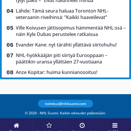
tylyt pakit – ”Eivät halunneet minua”
Lähde: Tämä seura haluaa Toronton NHL-
veteraanin riveihinsä: ”Kaikki haaveilevat”
Ville Koivusen jättisopimus hämmentää NHL:ssä –
näin Kyle Dubas perustelee ratkaisua
Evander Kane: nyt tärähti yllättävä siirtohuhu!
NHL-hyökkääjän piti siirtyä Eurooppaan –
päättikin uransa yllättäen 27-vuotiaana
Anze Kopitar: huima kunnianosoitus!
toimitus@nhlsuomi.com
© 2026 - NHL Suomi. Kaikki oikeudet pidätetään.