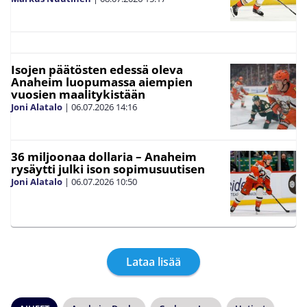
Isojen päätösten edessä oleva
Anaheim luopumassa aiempien
vuosien maalitykistään
Joni Alatalo
|
06.07.2026
14:16
36 miljoonaa dollaria – Anaheim
rysäytti julki ison sopimusuutisen
Joni Alatalo
|
06.07.2026
10:50
Lataa lisää