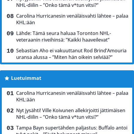
NHL-diilin – ”Onko tämä v*tun vitsi?”
Carolina Hurricanesin venäläisvahti lähtee – palaa
KHL:ään
Lähde: Tämä seura haluaa Toronton NHL-
veteraanin riveihinsä: ”Kaikki haaveilevat”
Sebastian Aho ei vakuuttanut Rod Brind’Amouria
uransa alussa – ”Miten hän oikein selviää?”
Luetuimmat
Carolina Hurricanesin venäläisvahti lähtee – palaa
KHL:ään
Nyt jysähti! Ville Koivunen allekirjoitti jättimäisen
NHL-diilin – ”Onko tämä v*tun vitsi?”
Tampa Bayn supertähden paljastus: Buffalo antoi