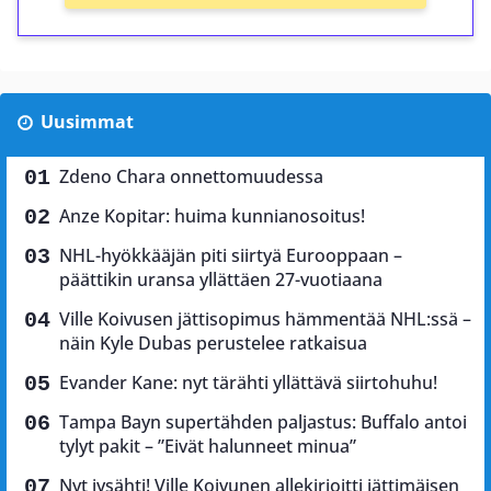
Uusimmat
Zdeno Chara onnettomuudessa
Anze Kopitar: huima kunnianosoitus!
NHL-hyökkääjän piti siirtyä Eurooppaan –
päättikin uransa yllättäen 27-vuotiaana
Ville Koivusen jättisopimus hämmentää NHL:ssä –
näin Kyle Dubas perustelee ratkaisua
Evander Kane: nyt tärähti yllättävä siirtohuhu!
Tampa Bayn supertähden paljastus: Buffalo antoi
tylyt pakit – ”Eivät halunneet minua”
Nyt jysähti! Ville Koivunen allekirjoitti jättimäisen