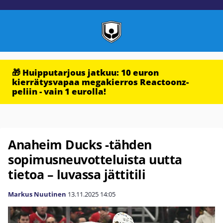
🎁 Huipputarjous jatkuu: 10 euron
kierrätysvapaa megakierros Reactoonz-
peliin - vain 1 eurolla!
Anaheim Ducks -tähden
sopimusneuvotteluista uutta
tietoa – luvassa jättitili
Markus Nuutinen
13.11.2025
14:05