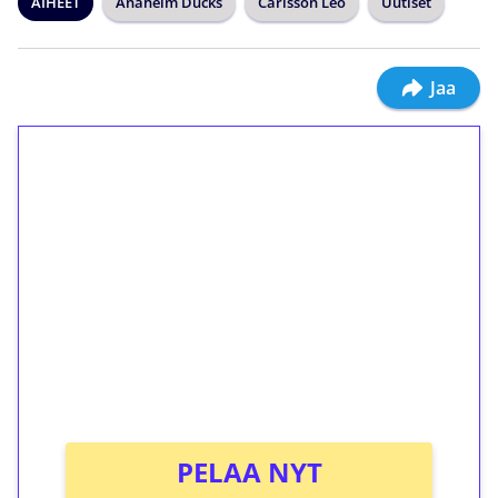
AIHEET
Anaheim Ducks
Carlsson Leo
Uutiset
Jaa
1€ = 10€ arvosta
ilmaiskierroksia ilman
kierrätystä!
Talleta 1€
Saat heti 50 ilmaiskierrosta Tuohi 1000 -
peliin (arvo 0,20€ per kierros)!
Ei kierrätysvaatimusta!
PELAA NYT