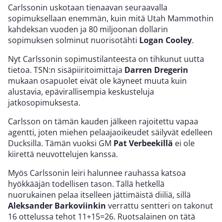
Carlssonin uskotaan tienaavan seuraavalla
sopimuksellaan enemmän, kuin mitä Utah Mammothin
kahdeksan vuoden ja 80 miljoonan dollarin
sopimuksen solminut nuorisotähti
Logan Cooley
.
Nyt Carlssonin sopimustilanteesta on tihkunut uutta
tietoa. TSN:n sisäpiiritoimittaja
Darren Dregerin
mukaan osapuolet eivät ole käyneet muuta kuin
alustavia, epävirallisempia keskusteluja
jatkosopimuksesta.
Carlsson on tämän kauden jälkeen rajoitettu vapaa
agentti, joten miehen pelaajaoikeudet säilyvät edelleen
Ducksilla. Tämän vuoksi GM
Pat Verbeekillä
ei ole
kiirettä neuvottelujen kanssa.
Myös Carlssonin leiri halunnee rauhassa katsoa
hyökkääjän todellisen tason. Tällä hetkellä
nuorukainen pelaa itselleen jättimäistä diiliä, sillä
Aleksander Barkoviinkin
verrattu sentteri on takonut
16 ottelussa tehot 11+15=26. Ruotsalainen on tätä