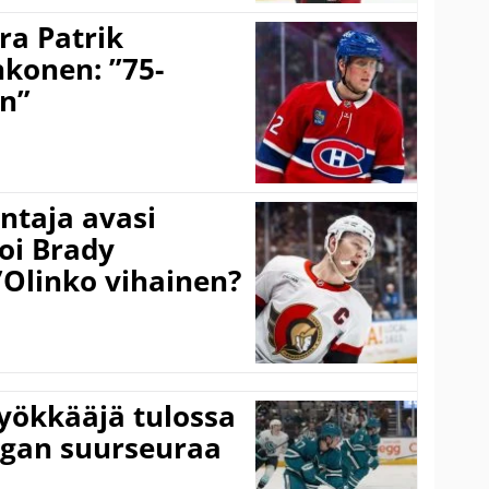
ra Patrik
hkonen: ”75-
on”
taja avasi
oi Brady
”Olinko vihainen?
yökkääjä tulossa
igan suurseuraa