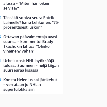
alussa – ”Miten hän oikein
selviää?”
Tässäkö sopiva seura Patrik
Laineelle? Ismo Lehkonen: ”75-
prosenttisesti uskon”
Ottawan päävalmentaja avasi
suunsa – kommentoi Brady
Tkachukin lähtöä: ”Olinko
vihainen? Vähän”
Urheilucast: NHL-hyökkääjä
tulossa Suomeen – neljä Liigan
suurseuraa kisassa
Konsta Helenius sai jättikehut
– verrataan jo NHL:n
supertulokkaisiin