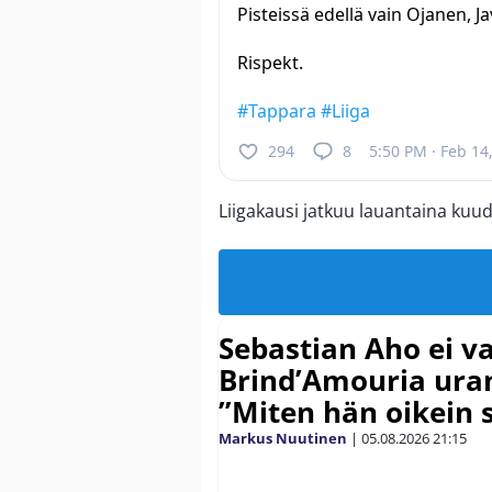
Pisteissä edellä vain Ojanen, J
Rispekt.
#Tappara
#Liiga
294
8
5:50 PM · Feb 14
Liigakausi jatkuu lauantaina kuude
Sebastian Aho ei v
Brind’Amouria uran
”Miten hän oikein 
Markus Nuutinen
|
05.08.2026
21:15