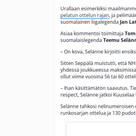
Urallaan esimerkiksi maailmanm
pelatun ottelun rajan
, ja pelimä
suomalainen liigalegenda
Jan La
Asiaa kommentoi toimittaja
Tom
suomalaislegenda
Teemu Selän
– On kova, Selänne kirjoitti ensik
Sitten Seppälä muistutti, että NH
yhdessä joukkueessa maksimissaa
ollut viime vuosina 56 tai 60 ott
– Ihan käsittämätön saavutus. Tie
respect, Selänne jatkoi Kuuselaa
Selänne tahkosi nelinumeroisen o
runkosarjan ottelua ja 130 pudot