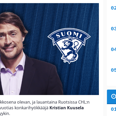
akkosena olevan, ja lauantaina Ruotsissa CHL:n
-vuotias konkarihyökkääjä
Kristian Kuusela
yykin.