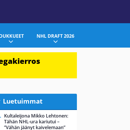
JOUKKUEET
NHL DRAFT 2026
egakierros
Luetuimmat
Kultaleijona Mikko Lehtonen:
Tähän NHL-ura kariutui –
”Vähän jäänyt kaivelemaan”