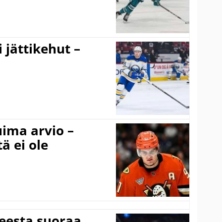
 jättikehut –
uima arvio –
ä ei ole
teesta suoraa