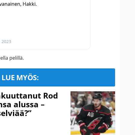
avanainen, Hakki.
, 2023
lla pelillä.
LUE MYÖS:
akuuttanut Rod
sa alussa –
selviää?”