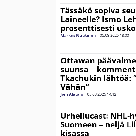
Tässäkö sopiva seu
Laineelle? Ismo Le
prosenttisesti usk
Markus Nuutinen
|
05.08.2026
18:03
Ottawan päävalmen
suunsa – komment
Tkachukin lähtöä: 
Vähän”
Joni Alatalo
|
05.08.2026
14:12
Urheilucast: NHL-h
Suomeen – neljä Li
kisassa