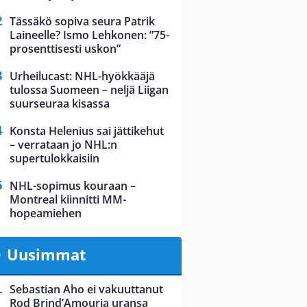
Tässäkö sopiva seura Patrik
Laineelle? Ismo Lehkonen: ”75-
prosenttisesti uskon”
Urheilucast: NHL-hyökkääjä
tulossa Suomeen – neljä Liigan
suurseuraa kisassa
Konsta Helenius sai jättikehut
– verrataan jo NHL:n
supertulokkaisiin
NHL-sopimus kouraan –
Montreal kiinnitti MM-
hopeamiehen
Uusimmat
Sebastian Aho ei vakuuttanut
Rod Brind’Amouria uransa