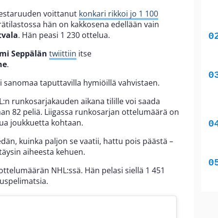
estaruuden voittanut
konkari rikkoi jo 1 100
ärätilastossa hän on kakkosena edellään vain
tvala
. Hän peasi 1 230 ottelua.
mi Seppälän
twiittiin
itse
ne
.
si sanomaa taputtavilla hymiöillä vahvistaen.
L:n runkosarjakauden aikana tilille voi saada
n 82 peliä. Liigassa runkosarjan ottelumäärä on
elua joukkuetta kohtaan.
dän, kuinka paljon se vaatii, hattu pois päästä –
 täysin aiheesta kehuen.
ttelumäärän NHL:ssä. Hän pelasi siellä 1 451
uspelimatsia.