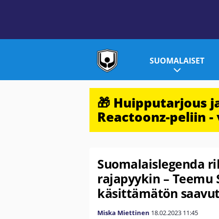
SUOMALAISET
🎁 Huipputarjous 
Reactoonz-peliin - 
Suomalaislegenda r
rajapyykin – Teemu S
käsittämätön saavut
Miska Miettinen
18.02.2023
11:45