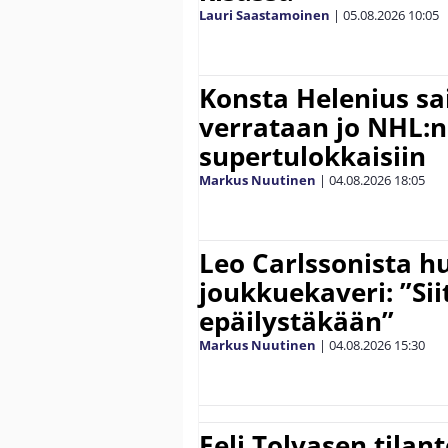
Lauri Saastamoinen
|
05.08.2026
10:05
Konsta Helenius sai
verrataan jo NHL:n
supertulokkaisiin
Markus Nuutinen
|
04.08.2026
18:05
Leo Carlssonista h
joukkuekaveri: ”Siit
epäilystäkään”
Markus Nuutinen
|
04.08.2026
15:30
Eeli Tolvasen tilan