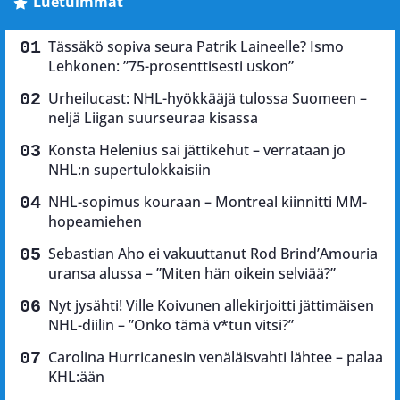
Luetuimmat
Tässäkö sopiva seura Patrik Laineelle? Ismo
Lehkonen: ”75-prosenttisesti uskon”
Urheilucast: NHL-hyökkääjä tulossa Suomeen –
neljä Liigan suurseuraa kisassa
Konsta Helenius sai jättikehut – verrataan jo
NHL:n supertulokkaisiin
NHL-sopimus kouraan – Montreal kiinnitti MM-
hopeamiehen
Sebastian Aho ei vakuuttanut Rod Brind’Amouria
uransa alussa – ”Miten hän oikein selviää?”
Nyt jysähti! Ville Koivunen allekirjoitti jättimäisen
NHL-diilin – ”Onko tämä v*tun vitsi?”
Carolina Hurricanesin venäläisvahti lähtee – palaa
KHL:ään