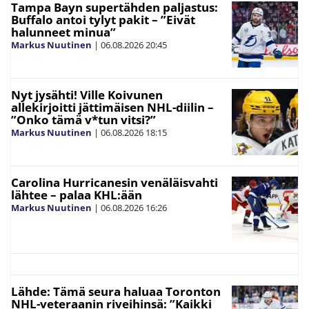
Tampa Bayn supertähden paljastus:
Buffalo antoi tylyt pakit – ”Eivät
halunneet minua”
Markus Nuutinen
|
06.08.2026
20:45
Nyt jysähti! Ville Koivunen
allekirjoitti jättimäisen NHL-diilin –
”Onko tämä v*tun vitsi?”
Markus Nuutinen
|
06.08.2026
18:15
Carolina Hurricanesin venäläisvahti
lähtee – palaa KHL:ään
Markus Nuutinen
|
06.08.2026
16:26
Lähde: Tämä seura haluaa Toronton
NHL-veteraanin riveihinsä: ”Kaikki