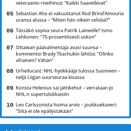
veteraanin riveihinsä: ”Kaikki haaveilevat”
Sebastian Aho ei vakuuttanut Rod Brind’Amouria
uransa alussa – ”Miten hän oikein selviää?”
Tässäkö sopiva seura Patrik Laineelle? Ismo
Lehkonen: ”75-prosenttisesti uskon”
Ottawan päävalmentaja avasi suunsa –
kommentoi Brady Tkachukin lähtöä: ”Olinko
vihainen? Vähän”
Urheilucast: NHL-hyökkääjä tulossa Suomeen –
neljä Liigan suurseuraa kisassa
Konsta Helenius sai jättikehut – verrataan jo
NHL:n supertulokkaisiin
Leo Carlssonista huima arvio – joukkuekaveri:
”Siitä ei ole epäilystäkään”