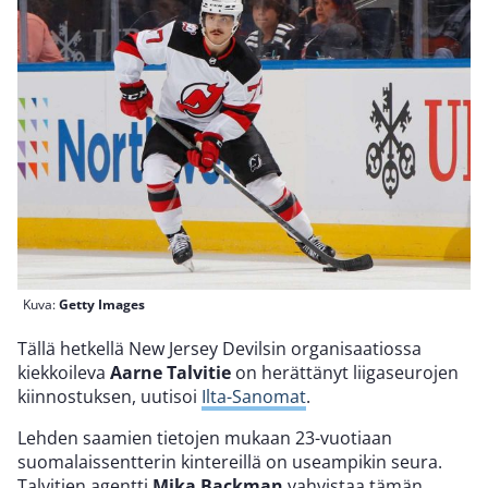
Kuva:
Getty Images
Tällä hetkellä New Jersey Devilsin organisaatiossa
kiekkoileva
Aarne Talvitie
on herättänyt liigaseurojen
kiinnostuksen, uutisoi
Ilta-Sanomat
.
Lehden saamien tietojen mukaan 23-vuotiaan
suomalaissentterin kintereillä on useampikin seura.
Talvitien agentti
Mika Backman
vahvistaa tämän