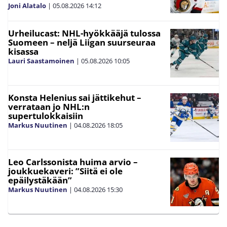
Joni Alatalo
|
05.08.2026
14:12
Urheilucast: NHL-hyökkääjä tulossa
Suomeen – neljä Liigan suurseuraa
kisassa
Lauri Saastamoinen
|
05.08.2026
10:05
Konsta Helenius sai jättikehut –
verrataan jo NHL:n
supertulokkaisiin
Markus Nuutinen
|
04.08.2026
18:05
Leo Carlssonista huima arvio –
joukkuekaveri: ”Siitä ei ole
epäilystäkään”
Markus Nuutinen
|
04.08.2026
15:30