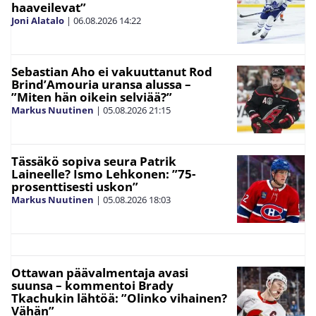
haaveilevat”
Joni Alatalo
|
06.08.2026
14:22
Sebastian Aho ei vakuuttanut Rod
Brind’Amouria uransa alussa –
”Miten hän oikein selviää?”
Markus Nuutinen
|
05.08.2026
21:15
Tässäkö sopiva seura Patrik
Laineelle? Ismo Lehkonen: ”75-
prosenttisesti uskon”
Markus Nuutinen
|
05.08.2026
18:03
Ottawan päävalmentaja avasi
suunsa – kommentoi Brady
Tkachukin lähtöä: ”Olinko vihainen?
Vähän”