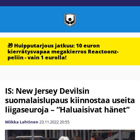
🎁 Huipputarjous jatkuu: 10 euron
kierrätysvapaa megakierros Reactoonz-
peliin - vain 1 eurolla!
IS: New Jersey Devilsin
suomalaislupaus kiinnostaa useita
liigaseuroja – ”Haluaisivat hänet”
Miikka Lahtinen
23.11.2022
20:55