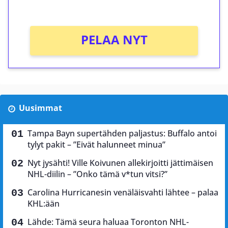
Ei kierrätysvaatimusta!
PELAA NYT
Uusimmat
Tampa Bayn supertähden paljastus: Buffalo antoi
tylyt pakit – ”Eivät halunneet minua”
Nyt jysähti! Ville Koivunen allekirjoitti jättimäisen
NHL-diilin – ”Onko tämä v*tun vitsi?”
Carolina Hurricanesin venäläisvahti lähtee – palaa
KHL:ään
Lähde: Tämä seura haluaa Toronton NHL-