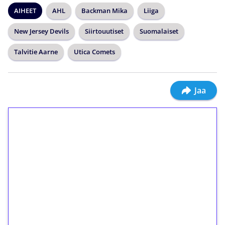
AIHEET
AHL
Backman Mika
Liiga
New Jersey Devils
Siirtouutiset
Suomalaiset
Talvitie Aarne
Utica Comets
Jaa
1€ = 10€ arvosta
ilmaiskierroksia ilman
kierrätystä!
Talleta 1€
Saat heti 50 ilmaiskierrosta Tuohi 1000 -
peliin (arvo 0,20€ per kierros)!