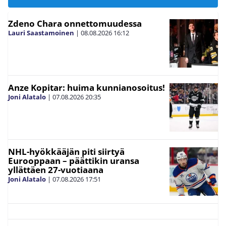
Zdeno Chara onnettomuudessa
Lauri Saastamoinen
|
08.08.2026
16:12
Anze Kopitar: huima kunnianosoitus!
Joni Alatalo
|
07.08.2026
20:35
NHL-hyökkääjän piti siirtyä
Eurooppaan – päättikin uransa
yllättäen 27-vuotiaana
Joni Alatalo
|
07.08.2026
17:51