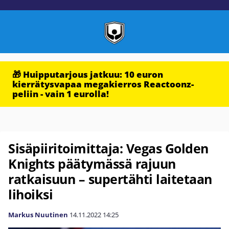
🎁 Huipputarjous jatkuu: 10 euron
kierrätysvapaa megakierros Reactoonz-
peliin - vain 1 eurolla!
Sisäpiiritoimittaja: Vegas Golden
Knights päätymässä rajuun
ratkaisuun – supertähti laitetaan
lihoiksi
Markus Nuutinen
14.11.2022
14:25