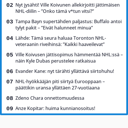
Nyt jysähti! Ville Koivunen allekirjoitti jättimäisen
NHL-diilin – ”Onko tämä v*tun vitsi?”
Tampa Bayn supertähden paljastus: Buffalo antoi
tylyt pakit – ”Eivät halunneet minua”
Lähde: Tämä seura haluaa Toronton NHL-
veteraanin riveihinsä: ”Kaikki haaveilevat”
Ville Koivusen jättisopimus hämmentää NHL:ssä –
näin Kyle Dubas perustelee ratkaisua
Evander Kane: nyt tärähti yllättävä siirtohuhu!
NHL-hyökkääjän piti siirtyä Eurooppaan –
päättikin uransa yllättäen 27-vuotiaana
Zdeno Chara onnettomuudessa
Anze Kopitar: huima kunnianosoitus!