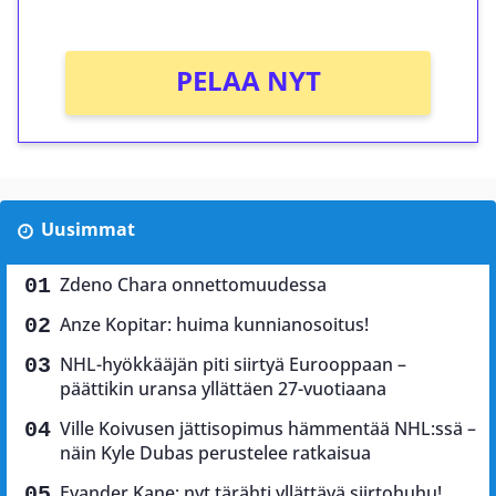
Ei kierrätysvaatimusta!
PELAA NYT
Uusimmat
Zdeno Chara onnettomuudessa
Anze Kopitar: huima kunnianosoitus!
NHL-hyökkääjän piti siirtyä Eurooppaan –
päättikin uransa yllättäen 27-vuotiaana
Ville Koivusen jättisopimus hämmentää NHL:ssä –
näin Kyle Dubas perustelee ratkaisua
Evander Kane: nyt tärähti yllättävä siirtohuhu!