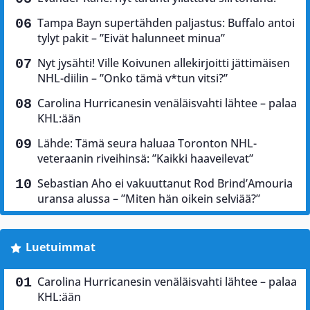
Tampa Bayn supertähden paljastus: Buffalo antoi
tylyt pakit – ”Eivät halunneet minua”
Nyt jysähti! Ville Koivunen allekirjoitti jättimäisen
NHL-diilin – ”Onko tämä v*tun vitsi?”
Carolina Hurricanesin venäläisvahti lähtee – palaa
KHL:ään
Lähde: Tämä seura haluaa Toronton NHL-
veteraanin riveihinsä: ”Kaikki haaveilevat”
Sebastian Aho ei vakuuttanut Rod Brind’Amouria
uransa alussa – ”Miten hän oikein selviää?”
Luetuimmat
Carolina Hurricanesin venäläisvahti lähtee – palaa
KHL:ään