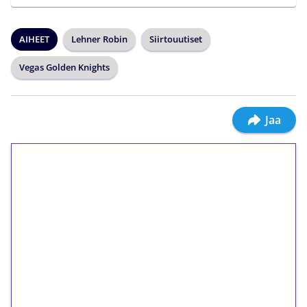
AIHEET
Lehner Robin
Siirtouutiset
Vegas Golden Knights
Jaa
1€ = 10€ arvosta
ilmaiskierroksia ilman
kierrätystä!
Talleta 1€
Saat heti 50 ilmaiskierrosta Tuohi 1000 -
peliin (arvo 0,20€ per kierros)!