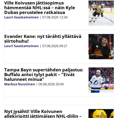
Ville Koivusen jättisopimus
hämmentää NHL:ssä – näin Kyle
Dubas perustelee ratkaisua
Lauri Saastamoinen
|
07.08.2026
12:34
Evander Kane: nyt tärähti yllättävä
siirtohuhu!
Lauri Saastamoinen
|
07.08.2026
09:21
Tampa Bayn supertähden paljastus:
Buffalo antoi tylyt pakit – ”Eivät
halunneet minua”
Markus Nuutinen
|
06.08.2026
20:45
Nyt jysähti! Ville Koivunen
allekirjoitti jättimäisen NHL-diilin –