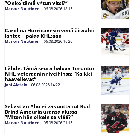
”Onko tämä v*tun vitsi?”
Markus Nuutinen
|
06.08.2026
18:15
Carolina Hurricanesin venäläisvahti
lähtee – palaa KHL:ään
Markus Nuutinen
|
06.08.2026
16:26
Lähde: Tämä seura haluaa Toronton
NHL-veteraanin riveihinsä: ”Kaikki
haaveilevat”
Joni Alatalo
|
06.08.2026
14:22
Sebastian Aho ei vakuuttanut Rod
Brind’Amouria uransa alussa –
”Miten hän oikein selviää?”
Markus Nuutinen
|
05.08.2026
21:15