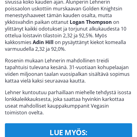
sivussa koko kauden ajan. Alunperin Lehnerin
poissaolon uskottiin murskaavan Golden Knightsin
menestyshaaveet tämän kauden osalta, mutta
ykkösvahdin paikan ottanut
Logan Thompson
on
ylittänyt kaikki odotukset ja torjunut alkukaudesta 10
ottelua loistavin tilastoin 2,32 ja 92,5%. Myös
kakkosmies
Adin Hill
on pysäyttänyt kiekot komealla
varmuudella 2,32 ja 92,0%.
Rosenin mukaan Lehnerin mahdollinen treidi
tapahtuisi tulevana kesänä. 31-vuotiaan kohupelaajan
viiden miljoonan taalan vuosipalkan sisältävä sopimus
kattaa vielä kaksi seuraavaa kautta.
Lehner kuntoutuu parhaillaan miehelle tehdystä isosta
lonkkaleikkauksesta, joka saattaa hyvinkin karkottaa
useat mahdolliset kauppakumppanit Vegasin
toimiston ovelta.
LUE MYÖS: