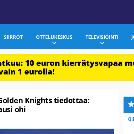
SIIRROT
OTTELUKESKUS
TELEVISIOINTI
jatkuu: 10 euron kierrätysvapaa m
vain 1 eurolla!
olden Knights tiedottaa:
usi ohi