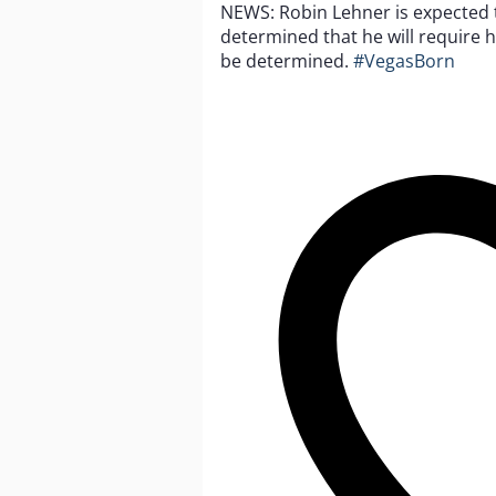
NEWS: Robin Lehner is expected t
determined that he will require hi
be determined.
#VegasBorn