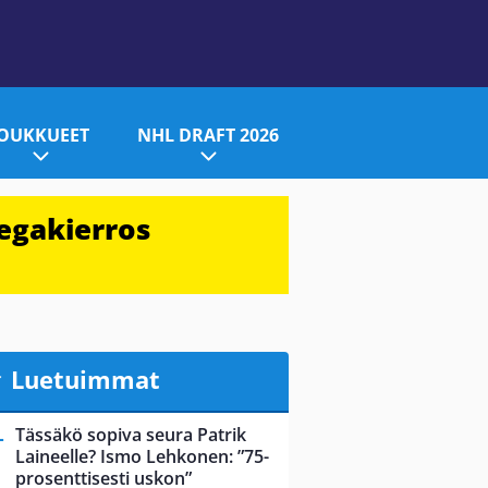
JOUKKUEET
NHL DRAFT 2026
egakierros
Luetuimmat
Tässäkö sopiva seura Patrik
Laineelle? Ismo Lehkonen: ”75-
prosenttisesti uskon”