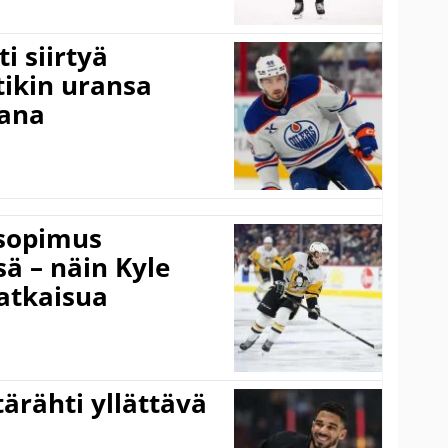
i siirtyä
ikin uransa
aana
isopimus
 – näin Kyle
atkaisua
ärähti yllättävä