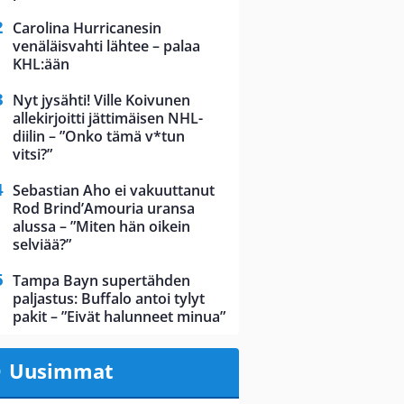
Carolina Hurricanesin
venäläisvahti lähtee – palaa
KHL:ään
Nyt jysähti! Ville Koivunen
allekirjoitti jättimäisen NHL-
diilin – ”Onko tämä v*tun
vitsi?”
Sebastian Aho ei vakuuttanut
Rod Brind’Amouria uransa
alussa – ”Miten hän oikein
selviää?”
Tampa Bayn supertähden
paljastus: Buffalo antoi tylyt
pakit – ”Eivät halunneet minua”
Uusimmat