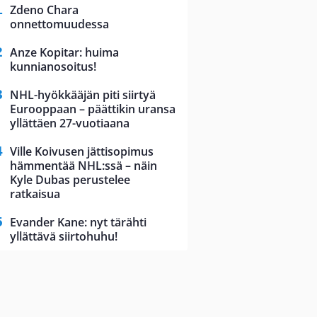
Zdeno Chara
onnettomuudessa
Anze Kopitar: huima
kunnianosoitus!
NHL-hyökkääjän piti siirtyä
Eurooppaan – päättikin uransa
yllättäen 27-vuotiaana
Ville Koivusen jättisopimus
hämmentää NHL:ssä – näin
Kyle Dubas perustelee
ratkaisua
Evander Kane: nyt tärähti
yllättävä siirtohuhu!