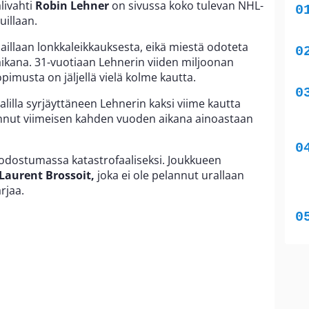
livahti
Robin Lehner
on sivussa koko tulevan NHL-
uillaan.
aillaan lonkkaleikkauksesta, eikä miestä odoteta
ikana. 31-vuotiaan Lehnerin viiden miljoonan
pimusta on jäljellä vielä kolme kautta.
lilla syrjäyttäneen Lehnerin kaksi viime kautta
lannut viimeisen kahden vuoden aikana ainoastaan
uodostumassa katastrofaaliseksi. Joukkueen
Laurent Brossoit,
joka ei ole pelannut urallaan
rjaa.