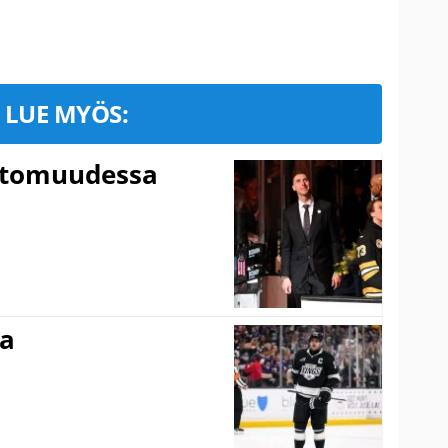
LUE MYÖS:
ttomuudessa
ma