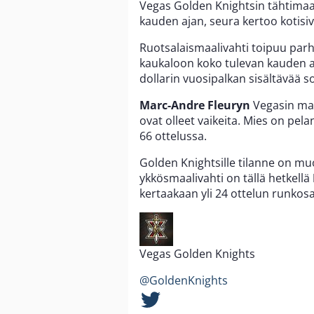
Vegas Golden Knightsin tähtimaa
kauden ajan, seura kertoo kotisiv
Ruotsalaismaalivahti toipuu parh
kaukaloon koko tulevan kauden a
dollarin vuosipalkan sisältävää so
Marc-Andre Fleuryn
Vegasin maa
ovat olleet vaikeita. Mies on pe
66 ottelussa.
Golden Knightsille tilanne on m
ykkösmaalivahti on tällä hetkellä
kertaakaan yli 24 ottelun runkosa
Vegas Golden Knights
@GoldenKnights