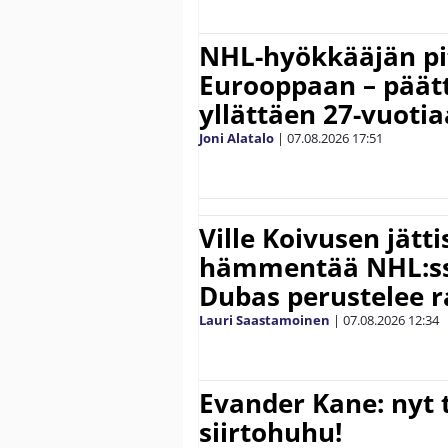
NHL-hyökkääjän pit
Eurooppaan – päätt
yllättäen 27-vuoti
Joni Alatalo
|
07.08.2026
17:51
Ville Koivusen jätt
hämmentää NHL:ssä
Dubas perustelee r
Lauri Saastamoinen
|
07.08.2026
12:34
Evander Kane: nyt t
siirtohuhu!