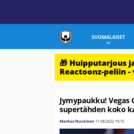
SUOMALAISET
🎁 Huipputarjous 
Reactoonz-peliin - 
Jymypaukku! Vegas G
supertähden koko ka
Markus Nuutinen
11.08.2022
19:15