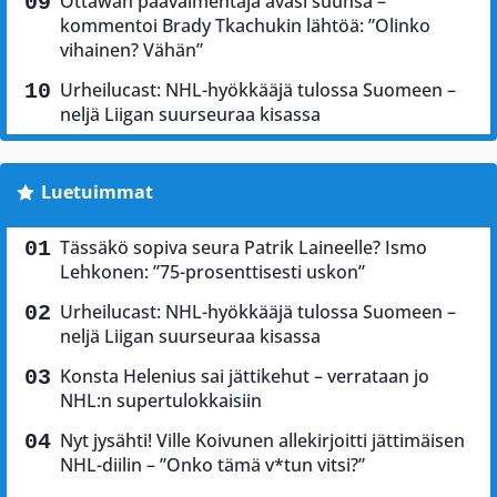
Ottawan päävalmentaja avasi suunsa –
kommentoi Brady Tkachukin lähtöä: ”Olinko
vihainen? Vähän”
Urheilucast: NHL-hyökkääjä tulossa Suomeen –
neljä Liigan suurseuraa kisassa
Luetuimmat
Tässäkö sopiva seura Patrik Laineelle? Ismo
Lehkonen: ”75-prosenttisesti uskon”
Urheilucast: NHL-hyökkääjä tulossa Suomeen –
neljä Liigan suurseuraa kisassa
Konsta Helenius sai jättikehut – verrataan jo
NHL:n supertulokkaisiin
Nyt jysähti! Ville Koivunen allekirjoitti jättimäisen
NHL-diilin – ”Onko tämä v*tun vitsi?”