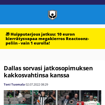
🎁 Huipputarjous jatkuu: 10 euron
kierrätysvapaa megakierros Reactoonz-
peliin - vain 1 eurolla!
Dallas sorvasi jatkosopimuksen
kakkosvahtinsa kanssa
Toni Tuomala
02.07.2022
08:29