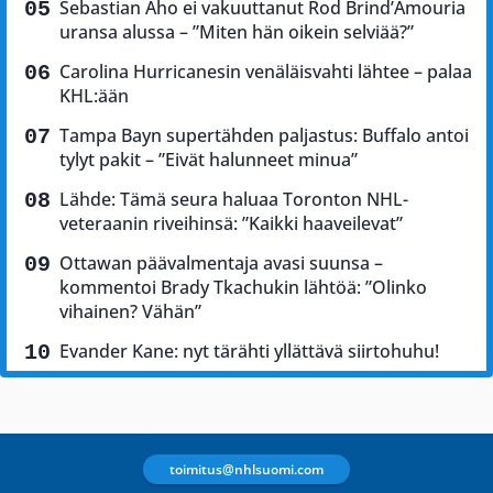
Sebastian Aho ei vakuuttanut Rod Brind’Amouria
uransa alussa – ”Miten hän oikein selviää?”
Carolina Hurricanesin venäläisvahti lähtee – palaa
KHL:ään
Tampa Bayn supertähden paljastus: Buffalo antoi
tylyt pakit – ”Eivät halunneet minua”
Lähde: Tämä seura haluaa Toronton NHL-
veteraanin riveihinsä: ”Kaikki haaveilevat”
Ottawan päävalmentaja avasi suunsa –
kommentoi Brady Tkachukin lähtöä: ”Olinko
vihainen? Vähän”
Evander Kane: nyt tärähti yllättävä siirtohuhu!
toimitus@nhlsuomi.com