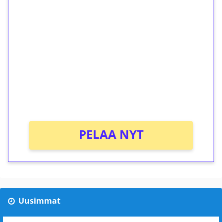
ilmaiskierroksia ilman
kierrätystä!
Talleta 1€
Saat heti 50 ilmaiskierrosta Tuohi 1000 -
peliin (arvo 0,20€ per kierros)!
Ei kierrätysvaatimusta!
PELAA NYT
Uusimmat