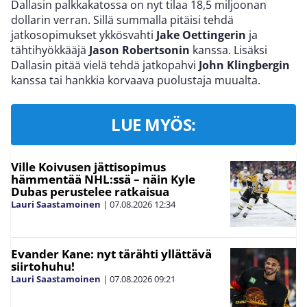
Dallasin palkkakatossa on nyt tilaa 18,5 miljoonan
dollarin verran. Sillä summalla pitäisi tehdä
jatkosopimukset ykkösvahti
Jake Oettingerin
ja
tähtihyökkääjä
Jason Robertsonin
kanssa. Lisäksi
Dallasin pitää vielä tehdä jatkopahvi
John Klingbergin
kanssa tai hankkia korvaava puolustaja muualta.
LUE MYÖS:
Ville Koivusen jättisopimus
hämmentää NHL:ssä – näin Kyle
Dubas perustelee ratkaisua
Lauri Saastamoinen
|
07.08.2026
12:34
Evander Kane: nyt tärähti yllättävä
siirtohuhu!
Lauri Saastamoinen
|
07.08.2026
09:21