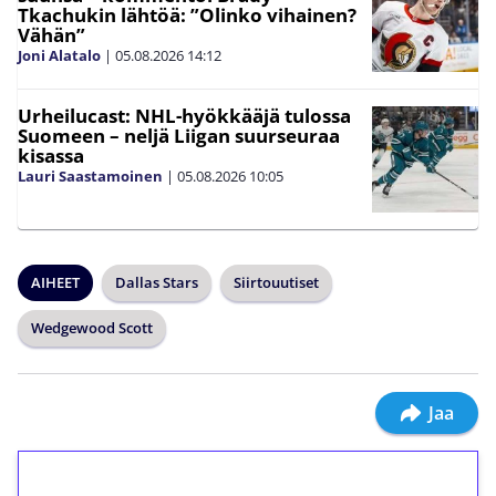
Tkachukin lähtöä: ”Olinko vihainen?
Vähän”
Joni Alatalo
|
05.08.2026
14:12
Urheilucast: NHL-hyökkääjä tulossa
Suomeen – neljä Liigan suurseuraa
kisassa
Lauri Saastamoinen
|
05.08.2026
10:05
AIHEET
Dallas Stars
Siirtouutiset
Wedgewood Scott
Jaa
1€ = 10€ arvosta