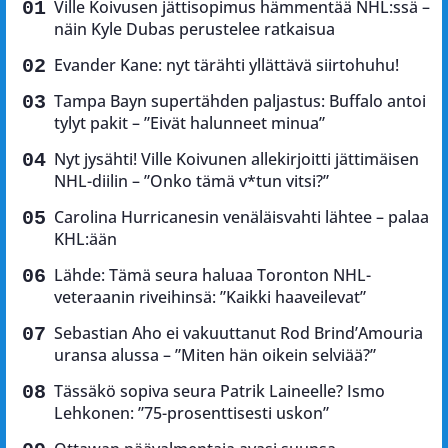
Ville Koivusen jättisopimus hämmentää NHL:ssä –
näin Kyle Dubas perustelee ratkaisua
Evander Kane: nyt tärähti yllättävä siirtohuhu!
Tampa Bayn supertähden paljastus: Buffalo antoi
tylyt pakit – ”Eivät halunneet minua”
Nyt jysähti! Ville Koivunen allekirjoitti jättimäisen
NHL-diilin – ”Onko tämä v*tun vitsi?”
Carolina Hurricanesin venäläisvahti lähtee – palaa
KHL:ään
Lähde: Tämä seura haluaa Toronton NHL-
veteraanin riveihinsä: ”Kaikki haaveilevat”
Sebastian Aho ei vakuuttanut Rod Brind’Amouria
uransa alussa – ”Miten hän oikein selviää?”
Tässäkö sopiva seura Patrik Laineelle? Ismo
Lehkonen: ”75-prosenttisesti uskon”