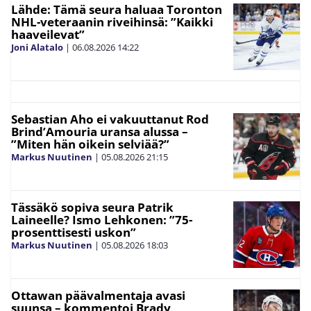
Lähde: Tämä seura haluaa Toronton
NHL-veteraanin riveihinsä: ”Kaikki
haaveilevat”
Joni Alatalo
|
06.08.2026
14:22
Sebastian Aho ei vakuuttanut Rod
Brind’Amouria uransa alussa –
”Miten hän oikein selviää?”
Markus Nuutinen
|
05.08.2026
21:15
Tässäkö sopiva seura Patrik
Laineelle? Ismo Lehkonen: ”75-
prosenttisesti uskon”
Markus Nuutinen
|
05.08.2026
18:03
Ottawan päävalmentaja avasi
suunsa – kommentoi Brady