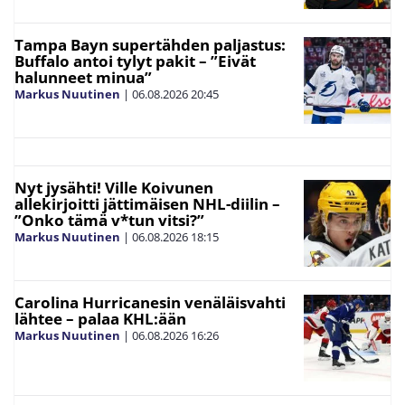
Tampa Bayn supertähden paljastus:
Buffalo antoi tylyt pakit – ”Eivät
halunneet minua”
Markus Nuutinen
|
06.08.2026
20:45
Nyt jysähti! Ville Koivunen
allekirjoitti jättimäisen NHL-diilin –
”Onko tämä v*tun vitsi?”
Markus Nuutinen
|
06.08.2026
18:15
Carolina Hurricanesin venäläisvahti
lähtee – palaa KHL:ään
Markus Nuutinen
|
06.08.2026
16:26