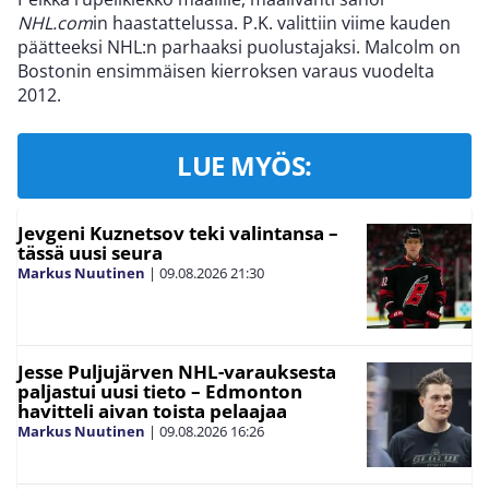
NHL.com
in haastattelussa. P.K. valittiin viime kauden
päätteeksi NHL:n parhaaksi puolustajaksi. Malcolm on
Bostonin ensimmäisen kierroksen varaus vuodelta
2012.
LUE MYÖS:
Jevgeni Kuznetsov teki valintansa –
tässä uusi seura
Markus Nuutinen
|
09.08.2026
21:30
Jesse Puljujärven NHL-varauksesta
paljastui uusi tieto – Edmonton
havitteli aivan toista pelaajaa
Markus Nuutinen
|
09.08.2026
16:26