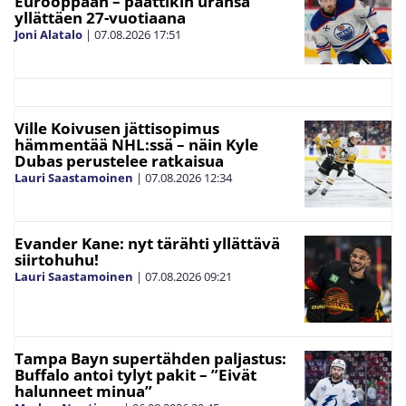
Eurooppaan – päättikin uransa
yllättäen 27-vuotiaana
Joni Alatalo
|
07.08.2026
17:51
Ville Koivusen jättisopimus
hämmentää NHL:ssä – näin Kyle
Dubas perustelee ratkaisua
Lauri Saastamoinen
|
07.08.2026
12:34
Evander Kane: nyt tärähti yllättävä
siirtohuhu!
Lauri Saastamoinen
|
07.08.2026
09:21
Tampa Bayn supertähden paljastus:
Buffalo antoi tylyt pakit – ”Eivät
halunneet minua”