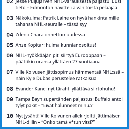
Jesse Puljujärven NHL-varauksesta paljastui uusi
tieto – Edmonton havitteli aivan toista pelaajaa
Näkökulma: Patrik Laine on hyvä hankinta mille
tahansa NHL-seuralle – tässä syy
Zdeno Chara onnettomuudessa
Anze Kopitar: huima kunnianosoitus!
NHL-hyökkääjän piti siirtyä Eurooppaan –
päättikin uransa yllättäen 27-vuotiaana
Ville Koivusen jättisopimus hämmentää NHL:ssä –
näin Kyle Dubas perustelee ratkaisua
Evander Kane: nyt tärähti yllättävä siirtohuhu!
Tampa Bayn supertähden paljastus: Buffalo antoi
tylyt pakit – ”Eivät halunneet minua”
Nyt jysähti! Ville Koivunen allekirjoitti jättimäisen
NHL-diilin – ”Onko tämä v*tun vitsi?”