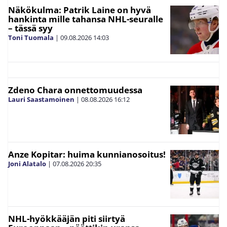
Näkökulma: Patrik Laine on hyvä
hankinta mille tahansa NHL-seuralle
– tässä syy
Toni Tuomala
|
09.08.2026
14:03
Zdeno Chara onnettomuudessa
Lauri Saastamoinen
|
08.08.2026
16:12
Anze Kopitar: huima kunnianosoitus!
Joni Alatalo
|
07.08.2026
20:35
NHL-hyökkääjän piti siirtyä