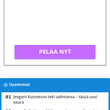
megakierros Reactoonz-
peliin – vain 1 eurolla!
Peli: Reactoonz
Vain uusille asiakkaille!
PELAA NYT
Uusimmat
Jevgeni Kuznetsov teki valintansa – tässä uusi
seura