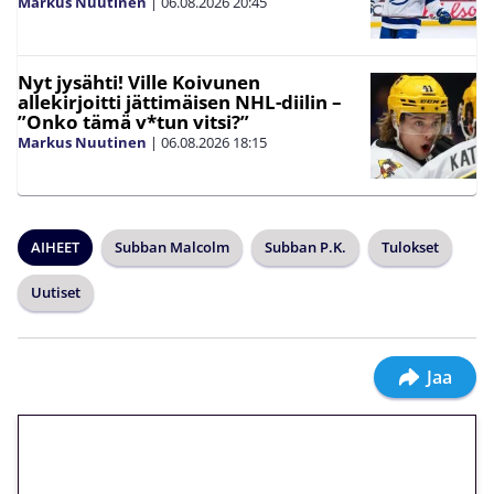
Markus Nuutinen
|
06.08.2026
20:45
Nyt jysähti! Ville Koivunen
allekirjoitti jättimäisen NHL-diilin –
”Onko tämä v*tun vitsi?”
Markus Nuutinen
|
06.08.2026
18:15
AIHEET
Subban Malcolm
Subban P.K.
Tulokset
Uutiset
Jaa
🎁 Huipputarjous jatkuu: 10
euron kierrätysvapaa