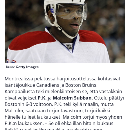
Kuva:
Getty Images
Montrealissa pelatussa harjoitusottelussa kohtasivat
isäntäjoukkue Canadiens ja Boston Bruins.
Kamppailusta teki mielenkiintoisen se, että vastakkain
olivat veljekset
P.K.
ja
Malcolm Subban
. Ottelu päättyi
Bostonin 6-3 voittoon. P.K. teki kyllä maalin, mutta
Malcolm, saatuaan torjuntavastuun, torjui kaikki
hänelle tulleet laukaukset. Malcolm torjui myös yhden
P.K.:n laukauksen. – Se oli ehkä illan hitain laukaus.
Pelkkä rupelikiekko maalille, maalivahti sanoi