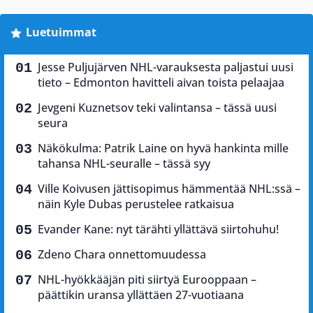
Luetuimmat
Jesse Puljujärven NHL-varauksesta paljastui uusi
tieto – Edmonton havitteli aivan toista pelaajaa
Jevgeni Kuznetsov teki valintansa – tässä uusi
seura
Näkökulma: Patrik Laine on hyvä hankinta mille
tahansa NHL-seuralle – tässä syy
Ville Koivusen jättisopimus hämmentää NHL:ssä –
näin Kyle Dubas perustelee ratkaisua
Evander Kane: nyt tärähti yllättävä siirtohuhu!
Zdeno Chara onnettomuudessa
NHL-hyökkääjän piti siirtyä Eurooppaan –
päättikin uransa yllättäen 27-vuotiaana