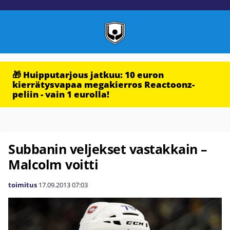
🎁 Huipputarjous jatkuu: 10 euron
kierrätysvapaa megakierros Reactoonz-
peliin - vain 1 eurolla!
Subbanin veljekset vastakkain –
Malcolm voitti
toimitus
17.09.2013
07:03